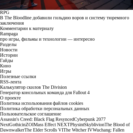
RPG
В The Bloodline добавили гильдию воров и систему тюремного
заключения
Комментарии к материалу
Rampaga
про игры, фильмы и технологии — интересно
Разделы
Новости
Истории
Гайды
Кино
Игры
Полезные ссылки
RSS-лента
Калькулятор скилов The Division
Генератор консольных команда для Fallout 4
О проекте
Политика использования файлов cookies
Политика обработки персональных данных
Пользовательское соглашение
Assassin's Creed: Black Flag Resynced
Cyberpunk 2077
Next
Gothic
inZOI
Mass Effect NEXT
Physint
Skyblivion
The Blood of
Dawnwalker
The Elder Scrolls VI
The Witcher IV
Wuchang: Fallen