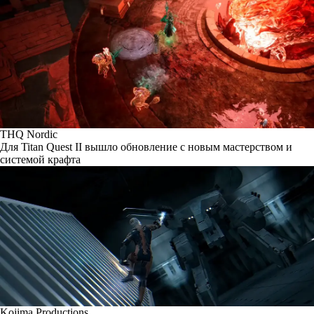
THQ Nordic
Для Titan Quest II вышло обновление с новым мастерством и
системой крафта
Kojima Productions