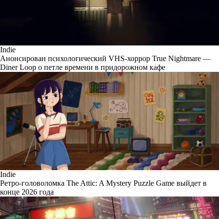
Indie
Анонсирован психологический VHS-хоррор True Nightmare —
Diner Loop о петле времени в придорожном кафе
Indie
Ретро-головоломка The Attic: A Mystery Puzzle Game выйдет в
конце 2026 года