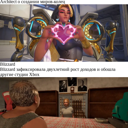
Architect о создании миров-колец
Blizzard
Blizzard зафиксировала двухлетний рост доходов и обошла
другие студии Xbox