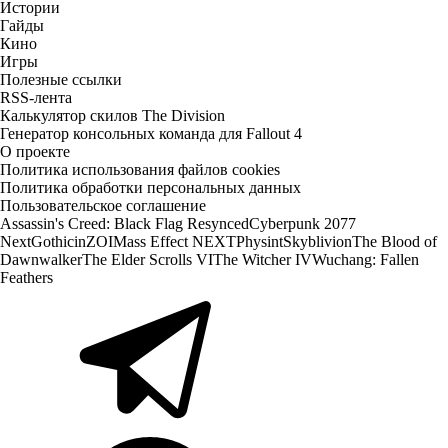
Истории
Гайды
Кино
Игры
Полезные ссылки
RSS-лента
Калькулятор скилов The Division
Генератор консольных команда для Fallout 4
О проекте
Политика использования файлов cookies
Политика обработки персональных данных
Пользовательское соглашение
Assassin's Creed: Black Flag Resynced
Cyberpunk 2077
Next
Gothic
inZOI
Mass Effect NEXT
Physint
Skyblivion
The Blood of
Dawnwalker
The Elder Scrolls VI
The Witcher IV
Wuchang: Fallen
Feathers