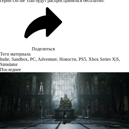
серии On the Trail будут распространяться бесплатно.
Поделиться
Теги материала
Indie
,
Sandbox
,
PC
,
Adventure
,
Новости
,
PS5
,
Xbox Series X|S
,
Simulator
Последнее