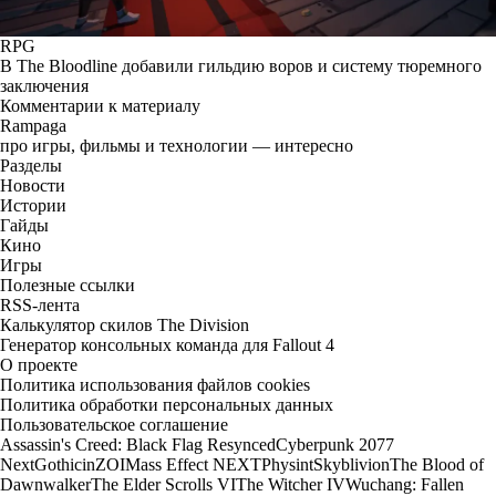
RPG
В The Bloodline добавили гильдию воров и систему тюремного
заключения
Комментарии к материалу
Rampaga
про игры, фильмы и технологии — интересно
Разделы
Новости
Истории
Гайды
Кино
Игры
Полезные ссылки
RSS-лента
Калькулятор скилов The Division
Генератор консольных команда для Fallout 4
О проекте
Политика использования файлов cookies
Политика обработки персональных данных
Пользовательское соглашение
Assassin's Creed: Black Flag Resynced
Cyberpunk 2077
Next
Gothic
inZOI
Mass Effect NEXT
Physint
Skyblivion
The Blood of
Dawnwalker
The Elder Scrolls VI
The Witcher IV
Wuchang: Fallen