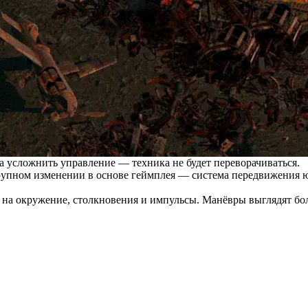
а усложнить управление — техника не будет переворачиваться.
рупном изменении в основе геймплея — система передвижения ю
на окружение, столкновения и импульсы. Манёвры выглядят бол