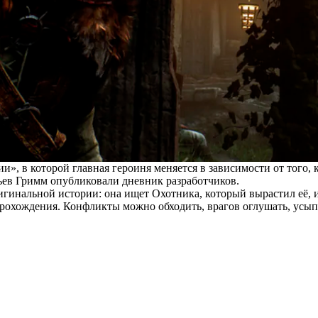
», в которой главная героиня меняется в зависимости от того, к
ьев Гримм опубликовали дневник разработчиков.
гинальной истории: она ищет Охотника, который вырастил её, и
охождения. Конфликты можно обходить, врагов оглушать, усыплят