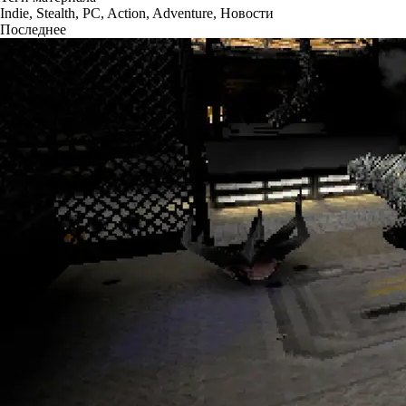
Indie
,
Stealth
,
PC
,
Action
,
Adventure
,
Новости
Последнее