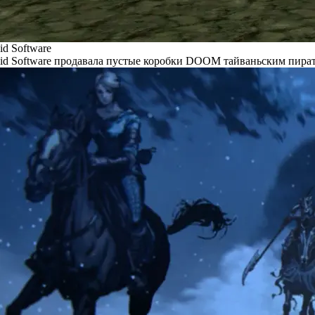
id Software
id Software продавала пустые коробки DOOM тайваньским пира