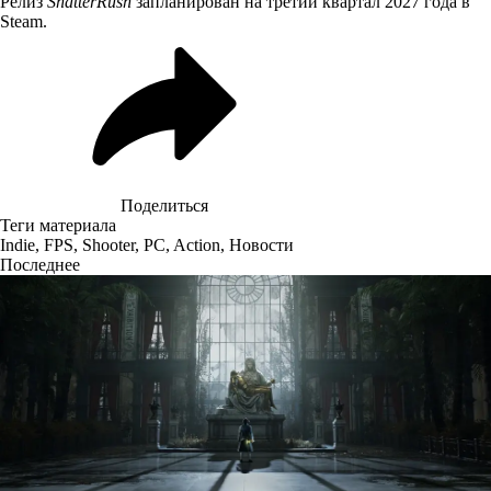
Релиз
ShatterRush
запланирован на третий квартал 2027 года в
Steam.
Поделиться
Теги материала
Indie
,
FPS
,
Shooter
,
PC
,
Action
,
Новости
Последнее