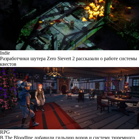
Indie
Разработчики шутера Zero Sievert 2 рассказали о работе системы
квестов
RPG
В The Bloodline добавили гильдию воров и систему тюремного