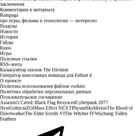
заключения
Комментарии к материалу
Rampaga
про игры, фильмы и технологии — интересно
Разделы
Новости
Истории
Гайды
Кино
Игры
Полезные ссылки
RSS-лента
Калькулятор скилов The Division
Генератор консольных команда для Fallout 4
О проекте
Политика использования файлов cookies
Политика обработки персональных данных
Пользовательское соглашение
Assassin's Creed: Black Flag Resynced
Cyberpunk 2077
Next
Gothic
inZOI
Mass Effect NEXT
Physint
Skyblivion
The Blood of
Dawnwalker
The Elder Scrolls VI
The Witcher IV
Wuchang: Fallen
Feathers