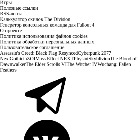
Игры
Полезные ссылки
RSS-лента
Калькулятор скилов The Division
Генератор консольных команда для Fallout 4
О проекте
Политика использования файлов cookies
Политика обработки персональных данных
Пользовательское соглашение
Assassin's Creed: Black Flag Resynced
Cyberpunk 2077
Next
Gothic
inZOI
Mass Effect NEXT
Physint
Skyblivion
The Blood of
Dawnwalker
The Elder Scrolls VI
The Witcher IV
Wuchang: Fallen
Feathers