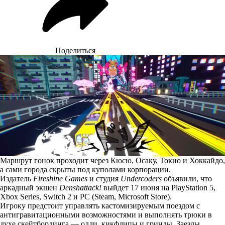
Поделиться
Маршрут гонок проходит через Кюсю, Осаку, Токио и Хоккайдо,
а сами города скрыты под куполами корпорации.
Издатель
Fireshine Games
и студия
Undercoders
объявили, что
аркадный экшен
Denshattack!
выйдет 17 июня на PlayStation 5,
Xbox Series, Switch 2 и PC (Steam, Microsoft Store).
Игроку предстоит управлять кастомизируемым поездом с
антигравитационными возможностями и выполнять трюки в
духе скейтбординга — олли, кикфлипы и гринды. Заезды