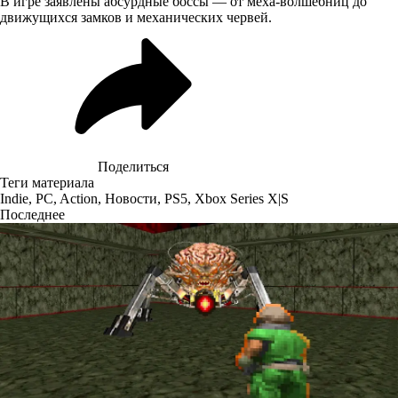
В игре заявлены абсурдные боссы — от меха-волшебниц до
движущихся замков и механических червей.
Поделиться
Теги материала
Indie
,
PC
,
Action
,
Новости
,
PS5
,
Xbox Series X|S
Последнее