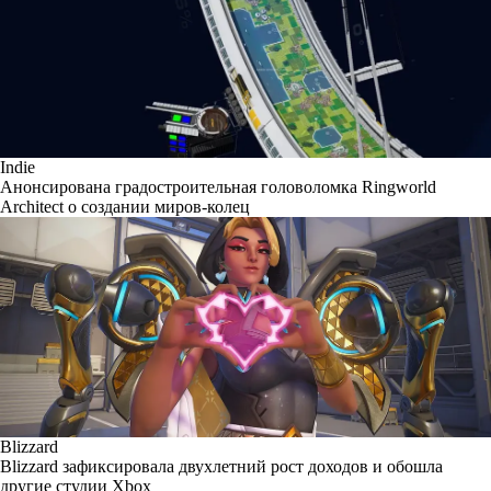
Indie
Анонсирована градостроительная головоломка Ringworld
Architect о создании миров-колец
Blizzard
Blizzard зафиксировала двухлетний рост доходов и обошла
другие студии Xbox