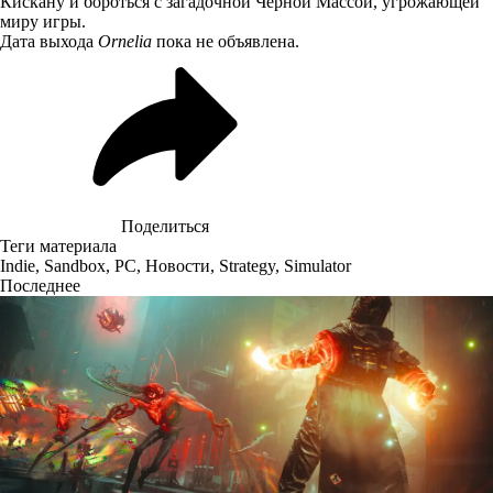
Кискану и бороться с загадочной Чёрной Массой, угрожающей
миру игры.
Дата выхода
Ornelia
пока не объявлена.
Поделиться
Теги материала
Indie
,
Sandbox
,
PC
,
Новости
,
Strategy
,
Simulator
Последнее