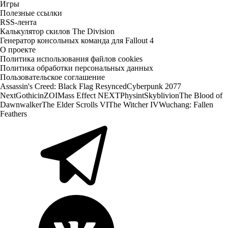
Игры
Полезные ссылки
RSS-лента
Калькулятор скилов The Division
Генератор консольных команда для Fallout 4
О проекте
Политика использования файлов cookies
Политика обработки персональных данных
Пользовательское соглашение
Assassin's Creed: Black Flag Resynced
Cyberpunk 2077
Next
Gothic
inZOI
Mass Effect NEXT
Physint
Skyblivion
The Blood of
Dawnwalker
The Elder Scrolls VI
The Witcher IV
Wuchang: Fallen
Feathers