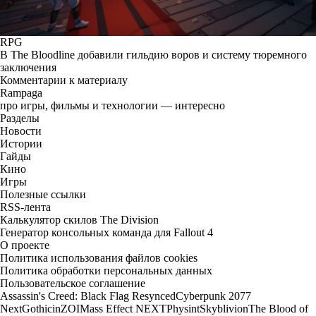
RPG
В The Bloodline добавили гильдию воров и систему тюремного
заключения
Комментарии к материалу
Rampaga
про игры, фильмы и технологии — интересно
Разделы
Новости
Истории
Гайды
Кино
Игры
Полезные ссылки
RSS-лента
Калькулятор скилов The Division
Генератор консольных команда для Fallout 4
О проекте
Политика использования файлов cookies
Политика обработки персональных данных
Пользовательское соглашение
Assassin's Creed: Black Flag Resynced
Cyberpunk 2077
Next
Gothic
inZOI
Mass Effect NEXT
Physint
Skyblivion
The Blood of