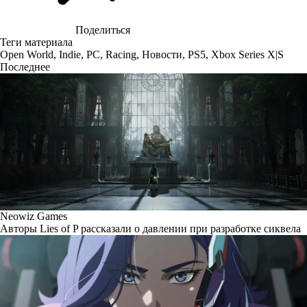
Поделиться
Теги материала
Open World
,
Indie
,
PC
,
Racing
,
Новости
,
PS5
,
Xbox Series X|S
Последнее
Neowiz Games
Авторы Lies of P рассказали о давлении при разработке сиквела