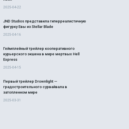
2025-04-22
JND Studios представила гиперреалистичную
фигурку Евы из Stellar Blade
2025-04-16
Геймплейный трейлер кооперативного
курьерского экшена в мире мертвых Hell
Express
2025-04-15
Первый трейлер Drownlight —
градостроительного сурвайвала в
затопленном мире
2025-03-31