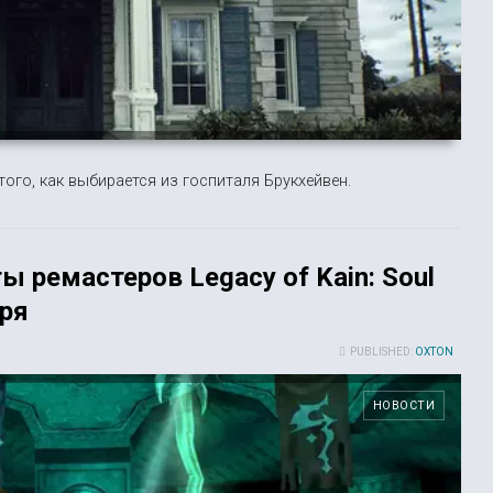
ого, как выбирается из госпиталя Брукхейвен.
 ремастеров Legacy of Kain: Soul
бря
PUBLISHED:
OXTON
НОВОСТИ