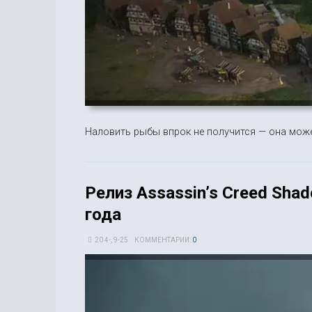
Наловить рыбы впрок не получится — она може
Релиз Assassinʼs Creed Sha
года
20 4-, 9-25
КОММЕНТАРИИ:
0