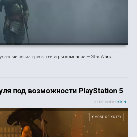
удачный релиз предыщей игры компании — Star Wars
нуля под возможности PlayStation 5
PUBLISHED:
OXTON
GHOST OF YOTEI