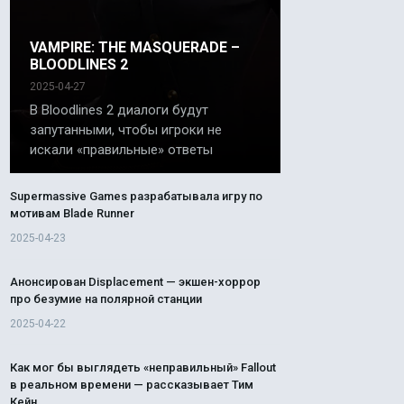
VAMPIRE: THE MASQUERADE –
BLOODLINES 2
2025-04-27
В Bloodlines 2 диалоги будут
запутанными, чтобы игроки не
искали «правильные» ответы
Supermassive Games разрабатывала игру по
мотивам Blade Runner
2025-04-23
Анонсирован Displacement — экшен-хоррор
про безумие на полярной станции
2025-04-22
Как мог бы выглядеть «неправильный» Fallout
в реальном времени — рассказывает Тим
Кейн