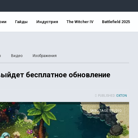
рии
Гайды
Индустрия
The Witcher IV
Battlefield 2025
ы
Видео
Изображения
 выйдет бесплатное обновление
PUBLISHED:
OXTON
SABOTAGE STUDIO