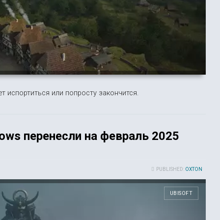
т испортиться или попросту закончится.
dows перенесли на февраль 2025
PUBLISHED:
OXTON
UBISOFT