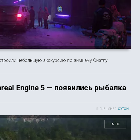
 устроили небольшую экскурсию по зимнему Сиэтлу.
nreal Engine 5 — появились рыбалка
PUBLISHED:
OXTON
INDIE