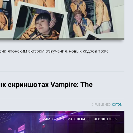
ена японским актерам озвучания, новых кадров тоже
х скриншотах Vampire: The
PUBLISHED:
OXTON
VAMPIRE: THE MASQUERADE – BLOODLINES 2