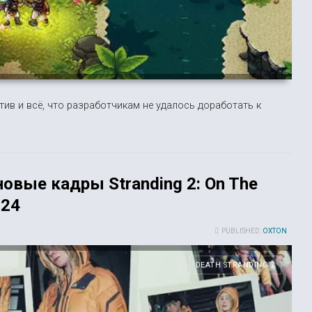
ив и всё, что разработчикам не удалось доработать к
вые кадры Stranding 2: On The
024
PUBLISHED:
OXTON
DEATH STRANDING 2