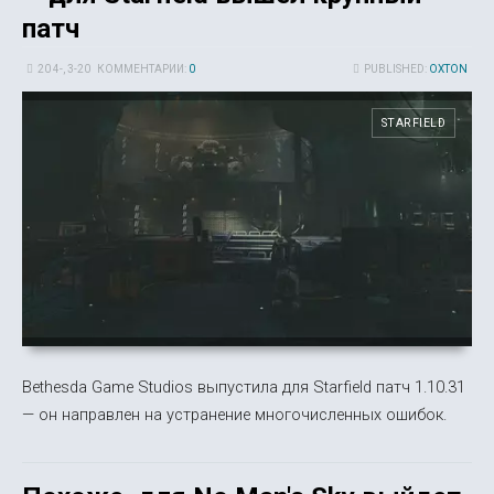
патч
20 4-, 3-20
КОММЕНТАРИИ:
0
PUBLISHED:
OXTON
STARFIELD
Bethesda Game Studios выпустила для Starfield патч 1.10.31
— он направлен на устранение многочисленных ошибок.