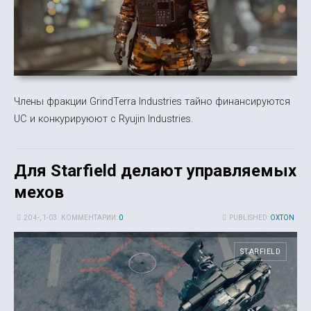
Члены фракции GrindTerra Industries тайно финансируются
UC и конкурируюют с Ryujin Industries.
Для Starfield делают управляемых
мехов
20 4-, 1-03
КОММЕНТАРИИ:
0
PUBLISHED:
OXTON
STARFIELD