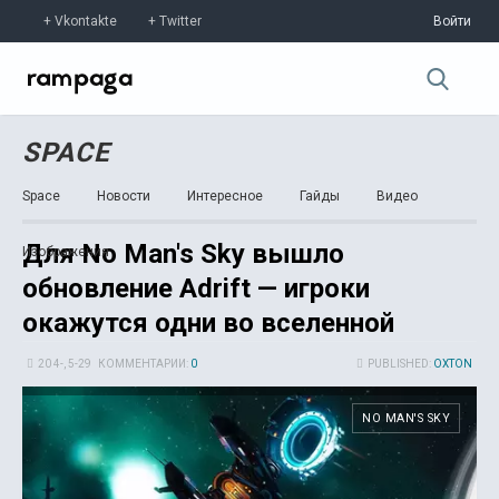
Vkontakte
Twitter
Войти
SPACE
Space
Новости
Интересное
Гайды
Видео
Для No Man's Sky вышло
Изображения
обновление Adrift — игроки
окажутся одни во вселенной
20 4-, 5-29
КОММЕНТАРИИ:
0
PUBLISHED:
OXTON
NO MAN'S SKY