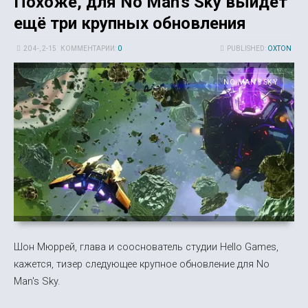
Похоже, для No Man's Sky выйдет
ещё три крупных обновления
20 4-, 2-15
КОММЕНТАРИИ:
0
PUBLISHED:
OXTON
NO MAN'S SKY
Шон Мюррей, глава и сооснователь студии Hello Games,
кажется, тизер следующее крупное обновление для No
Man's Sky.