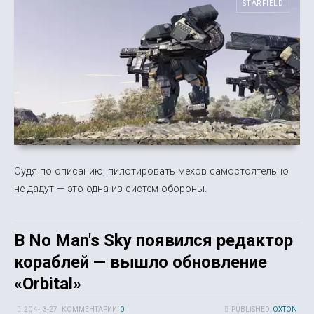
STARFIELD
Судя по описанию, пилотировать мехов самостоятельно
не дадут — это одна из систем обороны.
В No Man's Sky появился редактор
кораблей — вышло обновление
«Orbital»
20 4-, 3-27
КОММЕНТАРИИ:
0
PUBLISHED:
OXTON