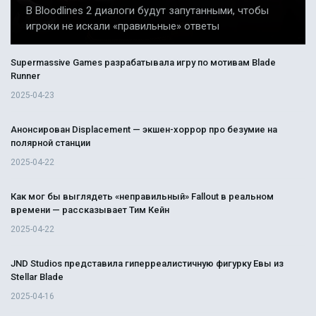
В Bloodlines 2 диалоги будут запутанными, чтобы
игроки не искали «правильные» ответы
Supermassive Games разрабатывала игру по мотивам Blade
Runner
2025-04-23
Анонсирован Displacement — экшен-хоррор про безумие на
полярной станции
2025-04-22
Как мог бы выглядеть «неправильный» Fallout в реальном
времени — рассказывает Тим Кейн
2025-04-22
JND Studios представила гиперреалистичную фигурку Евы из
Stellar Blade
2025-04-16