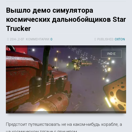
Вышло демо симулятора
космических дальнобойщиков Star
Trucker
20 4-, 2-07
КОММЕНТАРИИ:
0
PUBLISHED:
OXTON
INDIE
Предстоит путешествовать не на каком-нибудь корабле, а
на космическом тягаче с прицепом.