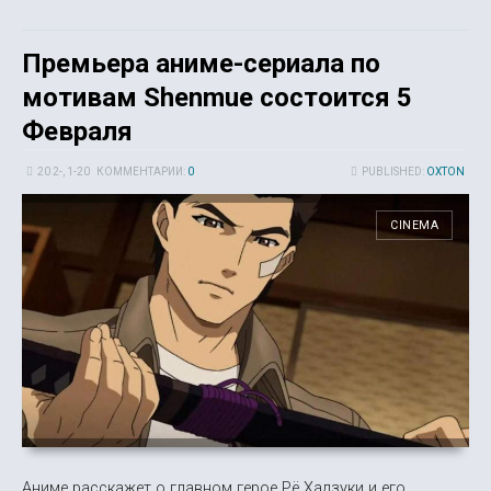
Премьера аниме-сериала по
мотивам Shenmue состоится 5
Февраля
20 2-, 1-20
КОММЕНТАРИИ:
0
PUBLISHED:
OXTON
CINEMA
Аниме расскажет о главном герое Рё Хадзуки и его