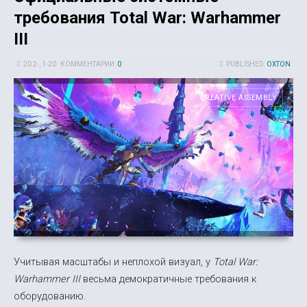
требования Total War: Warhammer
III
20 2-, 1-20
КОММЕНТАРИИ:
0
PUBLISHED:
OXTON
CREATIVE ASSEMBLY
Учитывая масштабы и неплохой визуал, у
Total War:
Warhammer III
весьма демократичные требования к
оборудованию.