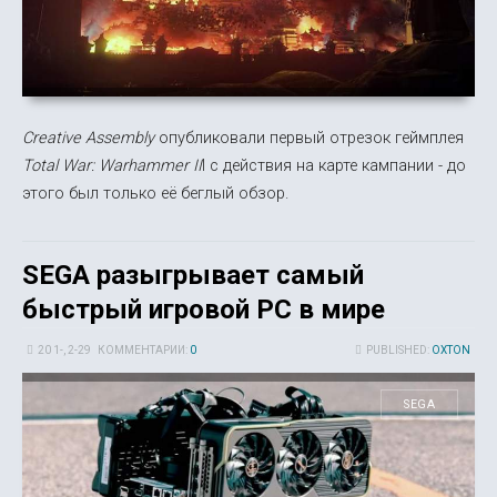
Creative Assembly
опубликовали первый отрезок геймплея
Total War: Warhammer II
I с действия на карте кампании - до
этого был только её беглый обзор.
SEGA разыгрывает самый
быстрый игровой PC в мире
20 1-, 2-29
КОММЕНТАРИИ:
0
PUBLISHED:
OXTON
SEGA