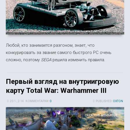
Любой, кто занимается разгоном, знает, что
конкурировать за звание самого быстрого PC очень
сложно, поэтому
SEGA
решила изменить правила.
Первый взгляд на внутриигровую
карту Total War: Warhammer III
20 1-, 2-14
КОММЕНТАРИИ:
0
PUBLISHED:
OXTON
CREATIVE ASSEMBLY