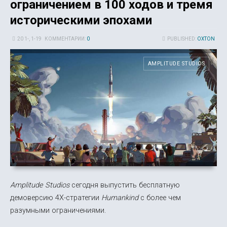
ограничением в 100 ходов и тремя
историческими эпохами
20 1-, 1-19
КОММЕНТАРИИ:
0
PUBLISHED:
OXTON
AMPLITUDE STUDIOS
Amplitude Studios
сегодня выпустить бесплатную
демоверсию 4X-стратегии
Humankind
с более чем
разумными ограничениями.