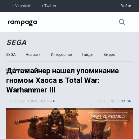
Vkontakte
Twitter
Войти
SEGA
SEGA
Новости
Интересное
Гайды
Видео
Датамайнер нашел упоминание
Изображения
гномом Хаоса в Total War:
Warhammer III
20 2-, 2-28
КОММЕНТАРИИ:
0
PUBLISHED:
OXTON
CREATIVE ASSEMBLY