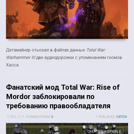
Датамайнер отыскал в файлах данных
Total War:
Warhammer III
две аудиодорожки с упоминанием гномов
Хаоса.
Фанатский мод Total War: Rise of
Mordor заблокировали по
требованию правообладателя
20 2-, 2-11
КОММЕНТАРИИ:
0
PUBLISHED:
OXTON
CREATIVE ASSEMBLY