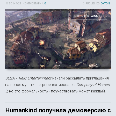
20 1-, 1-29
КОММЕНТАРИИ:
0
PUBLISHED:
OXTON
RELIC ENTERTAINMENT
SEGA
и
Relic Entertainment
начали рассылать приглашения
на новое мультиплеерное тестирование
Company of Heroes
3
, но это формальность - поучаствовать может каждый.
Humankind получила демоверсию с