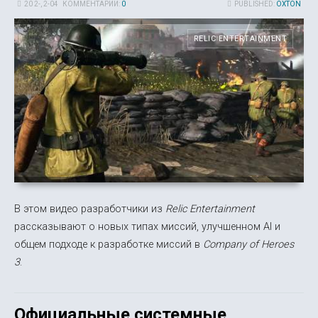
20 2-, 2-04
КОММЕНТАРИИ:
0
PUBLISHED:
OXTON
RELIC ENTERTAINMENT
В этом видео разработчики из
Relic Entertainment
рассказывают о новых типах миссий, улучшенном AI и
общем подходе к разработке миссий в
Company of Heroes
3
.
Официальные системные