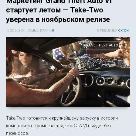
Маркетинг Grand Theft Auto VI
стартует летом — Take-Two
уверена в ноябрьском релизе
20 6-, 2-04
КОММЕНТАРИИ:
0
PUBLISHED:
OXTON
GRAND THEFT AUTO VI
Take-Two готовится к крупнейшему запуску в истории
компании и не сомневается, что GTA VI выйдет без
переносов.