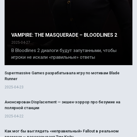
VAMPIRE: THE MASQUERADE – BLOODLINES 2
2025-04-27
В Bloodlines 2 диалоги будут запутанными, чтобы
игроки не искали «правильные» ответы
Supermassive Games разрабатывала игру по мотивам Blade
Runner
2025-04-23
Анонсирован Displacement — экшен-хоррор про безумие на
полярной станции
2025-04-22
Как мог бы выглядеть «неправильный» Fallout в реальном
времени — рассказывает Тим Кейн