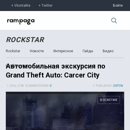
Vkontakte
Twitter
Войти
ROCKSTAR
Rockstar
Новости
Интересное
Гайды
Видео
Автомобильная экскурсия по
Изображения
Grand Theft Auto: Carcer City
20 6-, 3-08
КОММЕНТАРИИ:
0
PUBLISHED:
OXTON
ROCKSTAR