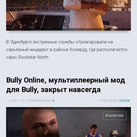
В Эдинбурге экстренные службы отреагировали на
серьёзный инцидент в районе Холируд, где располагается
офис Rockstar North.
Bully Online, мультиплеерный мод
для Bully, закрыт навсегда
20 6-, 1-15
КОММЕНТАРИИ:
0
PUBLISHED:
OXTON
ROCKSTAR