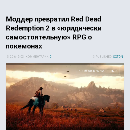
Моддер превратил Red Dead
Redemption 2 в «юридически
самостоятельную» RPG о
покемонах
20 6-, 2-03
КОММЕНТАРИИ:
0
PUBLISHED:
OXTON
RED DEAD REDEMPTION 2