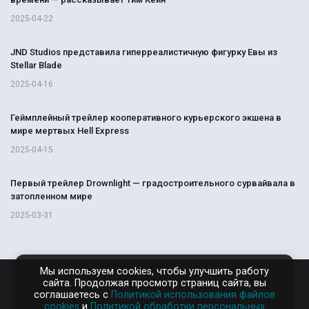
2025-04-22
JND Studios представила гиперреалистичную фигурку Евы из
Stellar Blade
2025-04-16
Геймплейный трейлер кооперативного курьерского экшена в
мире мертвых Hell Express
2025-04-15
Первый трейлер Drownlight — градостроительного сурвайвала в
затопленном мире
2025-03-31
Мы используем cookies, чтобы улучшить работу
сайта. Продолжая просмотр страниц сайта, вы
RAMPAGA.RU
соглашаетесь с
Политикой использования файлов
cookies
и
Политикой обработки персональных