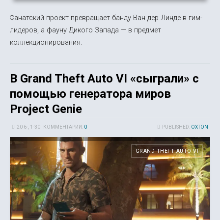
Фанатский проект превращает банду Ван дер Линде в гим-
лидеров, а фауну Дикого Запада — в предмет
коллекционирования.
В Grand Theft Auto VI «сыграли» с
помощью генератора миров
Project Genie
20 6-, 1-30
КОММЕНТАРИИ:
0
PUBLISHED:
OXTON
GRAND THEFT AUTO VI