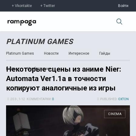
Vkontakte
Twitter
Войти
PLATINUM GAMES
Platinum Games
Новости
Интересное
Гайды
Некоторые сцены из аниме Nier:
Видео
Изображения
Automata Ver1.1a в точности
копируют аналогичные из игры
20 3-, 1-12
КОММЕНТАРИИ:
0
PUBLISHED:
OXTON
CINEMA