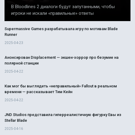
В Bloodlines 2 диалоги будут запутанными, чтобы
игроки не искали «правильные» ответы
Supermassive Games разрабатывала игру по мотивам Blade
Runner
2025-04-23
Анонсирован Displacement — экшен-хоррор про безумие на
полярной станции
2025-04-22
Как мог бы выглядеть «неправильный» Fallout в реальном
времени — рассказывает Тим Кейн
2025-04-22
JND Studios представила гиперреалистичную фигурку Евы из
Stellar Blade
2025-04-16