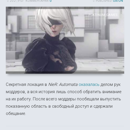
20 2-, 9-07
КОММЕНТАРИИ:
0
PUBLISHED:
OXTON
PLATINUM GAMES
Секретная локация в
NieR: Automata
оказалась
делом рук
моддеров, а вся история лишь способ обратить внимание
на их работу. После всего моддеры пообещали выпустить
показанную область в свободный доступ и сдержали
обещание.