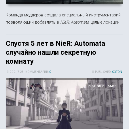
Команда моддеров создала специальный инструментарий,
позволяющий добавлять в
NieR: Automata
целые локации.
Спустя 5 лет в NieR: Automata
случайно нашли секретную
комнату
20 2-, 7-25
КОММЕНТАРИИ:
0
PUBLISHED:
OXTON
PLATINUM GAMES