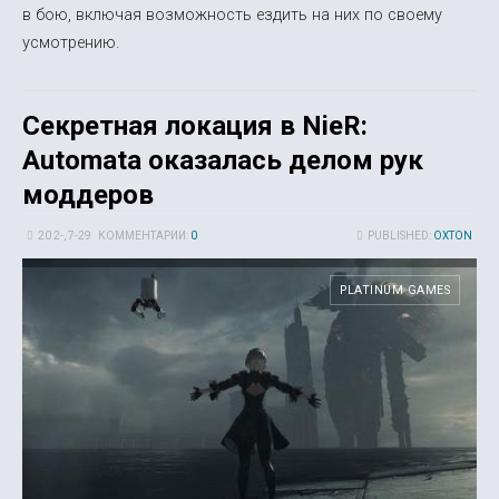
в бою, включая возможность ездить на них по своему
усмотрению.
Секретная локация в NieR:
Automata оказалась делом рук
моддеров
20 2-, 7-29
КОММЕНТАРИИ:
0
PUBLISHED:
OXTON
PLATINUM GAMES