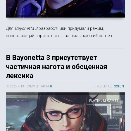
Для
Bayonetta 3
разработчики придумали режим,
позволяющий спрятать от глаз вызывающий контент.
В Bayonetta 3 присутствует
частичная нагота и обсценная
лексика
20 2-, 7-13
КОММЕНТАРИИ:
0
PUBLISHED:
OXTON
PLATINUM GAMES