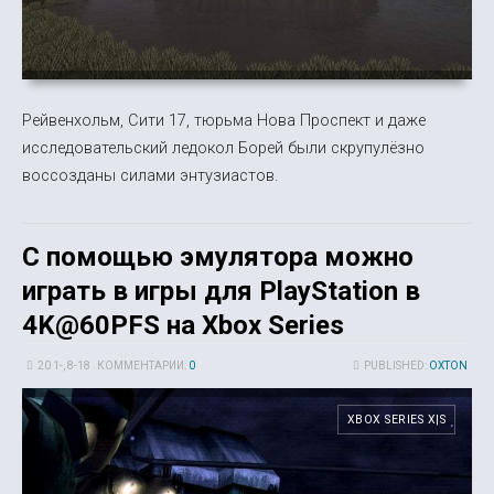
Рейвенхольм, Сити 17, тюрьма Нова Проспект и даже
исследовательский ледокол Борей были скрупулёзно
воссозданы силами энтузиастов.
С помощью эмулятора можно
играть в игры для PlayStation в
4K@60PFS на Xbox Series
20 1-, 8-18
КОММЕНТАРИИ:
0
PUBLISHED:
OXTON
XBOX SERIES X|S