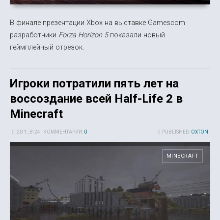
В финале презентации Xbox на выставке Gamescom
разработчики
Forza Horizon 5
показали новый
геймплейный отрезок.
Игроки потратили пять лет на
воссоздание всей Half-Life 2 в
Minecraft
20 1-, 8-24
КОММЕНТАРИИ:
0
PUBLISHED:
OXTON
MINECRAFT