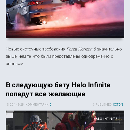
Новые системные требования
Forza Horizon 5
значительно
выше, чем те, что были представлены одновременно с
анонсом.
В следующую бету Halo Infinite
попадут все желающие
20 1-, 9-28
КОММЕНТАРИИ:
0
PUBLISHED:
OXTON
HALO INFINITE