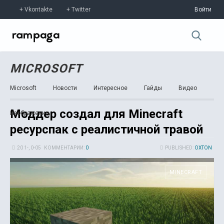
Vkontakte
Twitter
Войти
MICROSOFT
Microsoft
Новости
Интересное
Гайды
Видео
Моддер создал для Minecraft
Изображения
ресурспак с реалистичной травой
20 1-, 0-05
КОММЕНТАРИИ:
0
PUBLISHED:
OXTON
MINECRAFT