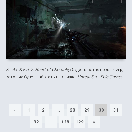
S.T.A.L.K.E.R. 2: Heart of Chernobyl
будет в сотне первых игр,
которые будут работать на движке
Unreal 5
от
Epic Games
.
«
1
2
...
28
29
30
31
32
...
128
129
»