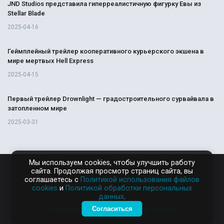
JND Studios представила гиперреалистичную фигурку Евы из
Stellar Blade
2025-04-16
Геймплейный трейлер кооперативного курьерского экшена в
мире мертвых Hell Express
2025-04-15
Первый трейлер Drownlight — градостроительного сурвайвала в
затопленном мире
2025-03-31
Мы используем cookies, чтобы улучшить работу
сайта. Продолжая просмотр страниц сайта, вы
RAMPAGA.RU
соглашаетесь с
Политикой использования файлов
cookies
и
Политикой обработки персональных
данных
.
Согласиться
Политика обработки персональных данных