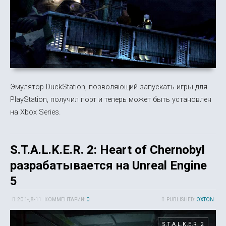
Эмулятор DuckStation, позволяющий запускать игры для
PlayStation, получил порт и теперь может быть установлен
на Xbox Series.
S.T.A.L.K.E.R. 2: Heart of Chernobyl
разрабатывается на Unreal Engine
5
20 1-, 8-11
КОММЕНТАРИИ:
0
PUBLISHED:
OXTON
S.T.A.L.K.E.R. 2