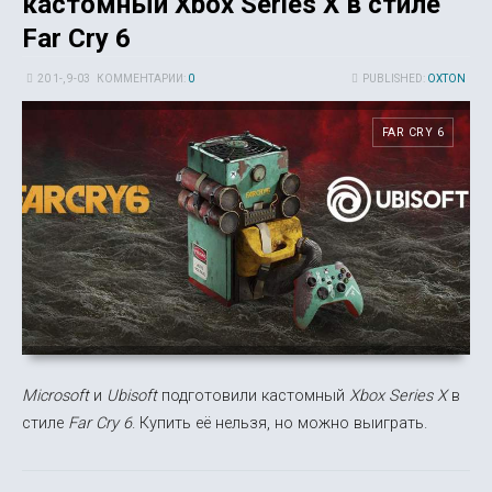
кастомный Xbox Series X в стиле
Far Cry 6
20 1-, 9-03
КОММЕНТАРИИ:
0
PUBLISHED:
OXTON
FAR CRY 6
Microsoft
и
Ubisoft
подготовили кастомный
Xbox Series X
в
стиле
Far Cry 6
. Купить её нельзя, но можно выиграть.