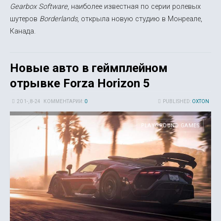
Gearbox Software
, наиболее известная по серии ролевых
шутеров
Borderlands
, открыла новую студию в Монреале,
Канада.
Новые авто в геймплейном
отрывке Forza Horizon 5
20 1-, 8-24
КОММЕНТАРИИ:
0
PUBLISHED:
OXTON
PLAYGROUND GAMES