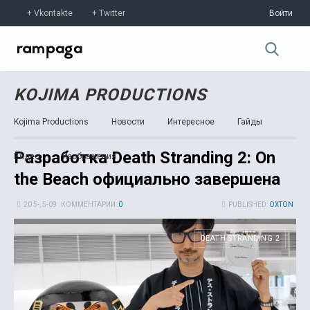
Vkontakte
Twitter
Войти
KOJIMA PRODUCTIONS
Kojima Productions
Новости
Интересное
Гайды
Разработка Death Stranding 2: On
Видео
Изображения
the Beach официально завершена
20 5-, 5-09
КОММЕНТАРИИ:
0
PUBLISHED:
OXTON
DEATH STRANDING 2