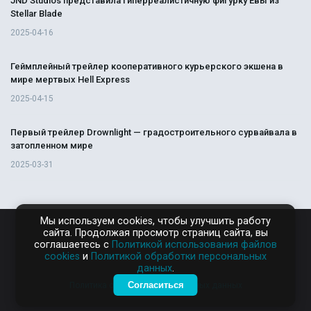
JND Studios представила гиперреалистичную фигурку Евы из
Stellar Blade
2025-04-16
Геймплейный трейлер кооперативного курьерского экшена в
мире мертвых Hell Express
2025-04-15
Первый трейлер Drownlight — градостроительного сурвайвала в
затопленном мире
2025-03-31
Мы используем cookies, чтобы улучшить работу
сайта. Продолжая просмотр страниц сайта, вы
RAMPAGA.RU
соглашаетесь с
Политикой использования файлов
cookies
и
Политикой обработки персональных
данных
.
Согласиться
Политика обработки персональных данных