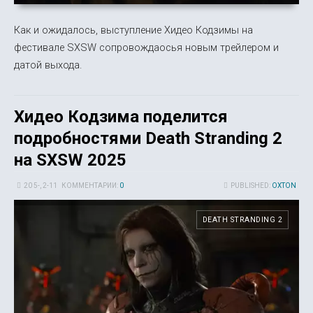
Как и ожидалось, выступление Хидео Кодзимы на
фестивале SXSW сопровождаосья новым трейлером и
датой выхода.
Хидео Кодзима поделится
подробностями Death Stranding 2
на SXSW 2025
20 5-, 2-11
КОММЕНТАРИИ:
0
PUBLISHED:
OXTON
DEATH STRANDING 2