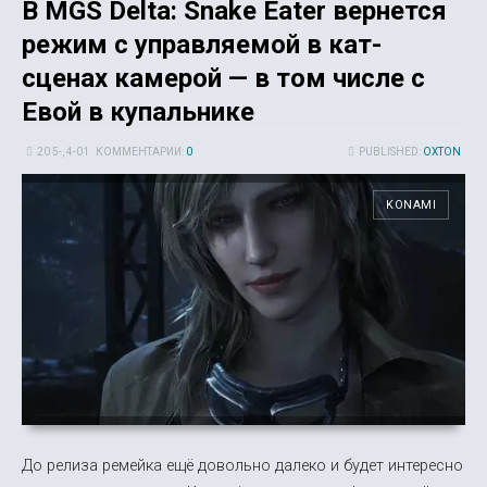
В MGS Delta: Snake Eater вернется
режим с управляемой в кат-
сценах камерой — в том числе с
Евой в купальнике
20 5-, 4-01
КОММЕНТАРИИ:
0
PUBLISHED:
OXTON
KONAMI
До релиза ремейка ещё довольно далеко и будет интересно