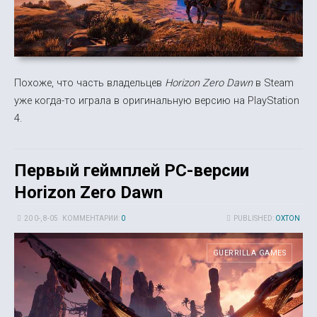
Похоже, что часть владельцев
Horizon Zero Dawn
в Steam
уже когда-то играла в оригинальную версию на PlayStation
4.
Первый геймплей PC-версии
Horizon Zero Dawn
20 0-, 8-05
КОММЕНТАРИИ:
0
PUBLISHED:
OXTON
GUERRILLA GAMES