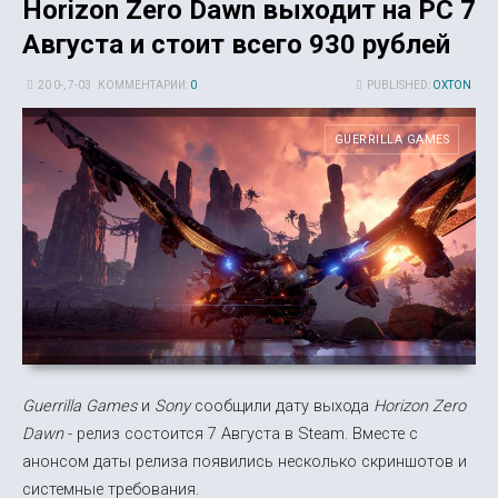
Horizon Zero Dawn выходит на PC 7
Августа и стоит всего 930 рублей
20 0-, 7-03
КОММЕНТАРИИ:
0
PUBLISHED:
OXTON
GUERRILLA GAMES
Guerrilla Games
и
Sony
сообщили дату выхода
Horizon Zero
Dawn
- релиз состоится 7 Августа в Steam. Вместе с
анонсом даты релиза появились несколько скриншотов и
системные требования.