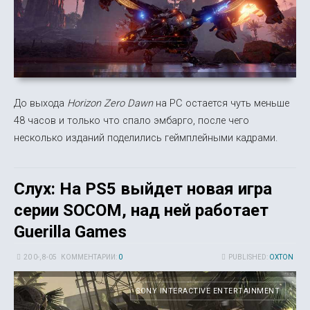
До выхода
Horizon Zero Dawn
на PC остается чуть меньше
48 часов и только что спало эмбарго, после чего
несколько изданий поделились геймплейными кадрами.
Слух: На PS5 выйдет новая игра
серии SOCOM, над ней работает
Guerilla Games
20 0-, 8-05
КОММЕНТАРИИ:
0
PUBLISHED:
OXTON
SONY INTERACTIVE ENTERTAINMENT