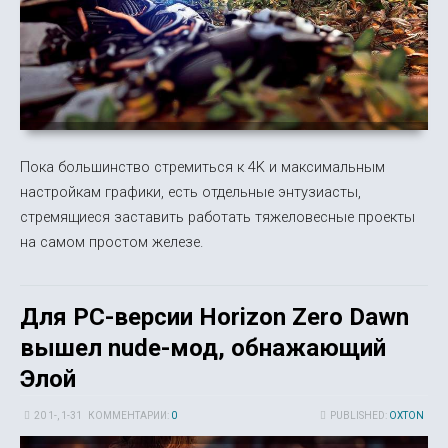
Пока большинство стремиться к 4K и максимальным
настройкам графики, есть отдельные энтузиасты,
стремящиеся заставить работать тяжеловесные проекты
на самом простом железе.
Для PC-версии Horizon Zero Dawn
вышел nude-мод, обнажающий
Элой
20 1-, 1-31
КОММЕНТАРИИ:
0
PUBLISHED:
OXTON