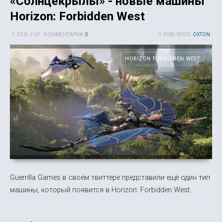
«Солнцекрылы» - новые машины
Horizon: Forbidden West
20 0-, 7-07
КОММЕНТАРИИ:
0
PUBLISHED:
OXTON
HORIZON FORBIDDEN WEST
Guerrilla Games в своём твиттере представили ещё один тип
машины, который появится в Horizon: Forbidden West.