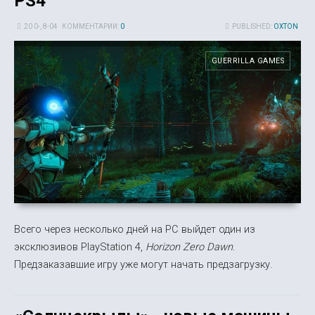
PS4
20 0-, 8-04
КОММЕНТАРИИ:
0
PUBLISHED:
OXTON
GUERRILLA GAMES
Всего через несколько дней на PC выйдет один из
эксклюзивов PlayStation 4,
Horizon Zero Dawn
.
Предзаказавшие игру уже могут начать предзагрузку.