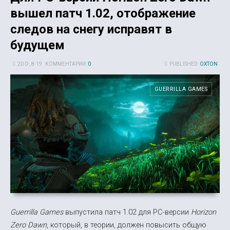
вышел патч 1.02, отображение
следов на снегу исправят в
будущем
20 0-, 8-19
КОММЕНТАРИИ:
0
PUBLISHED:
OXTON
GUERRILLA GAMES
Guerrilla Games
выпустила патч 1.02 для PC-версии
Horizon
Zero Dawn
, который, в теории, должен повысить общую