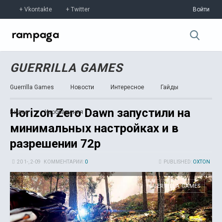
Vkontakte
Twitter
Войти
GUERRILLA GAMES
Guerrilla Games
Новости
Интересное
Гайды
Horizon Zero Dawn запустили на
Видео
Изображения
минимальных настройках и в
разрешении 72p
20 1-, 2-09
КОММЕНТАРИИ:
0
PUBLISHED:
OXTON
GUERRILLA GAMES