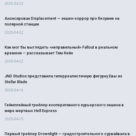
2025-04-23
Анонсирован Displacement — экшен-хоррор про безумие на
полярной станции
2025-04-22
Как мог бы выглядеть «неправильный» Fallout в реальном
времени — рассказывает Тим Кейн
2025-04-22
JND Studios представила гиперреалистичную фигурку Евы из
Stellar Blade
2025-04-16
Геймплейный трейлер кооперативного курьерского экшена в
мире мертвых Hell Express
2025-04-15
Первый трейлер Drownlight — градостроительного сурвайвала в