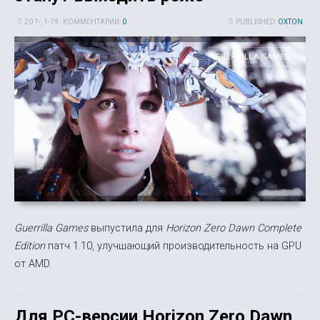
20 1-, 1-19
КОММЕНТАРИИ:
0
PUBLISHED:
OXTON
GUERRILLA GAMES
Guerrilla Games
выпустила для
Horizon Zero Dawn Complete
Edition
патч 1.10, улучшающий производительность на GPU
от AMD.
Для PC-версии Horizon Zero Dawn