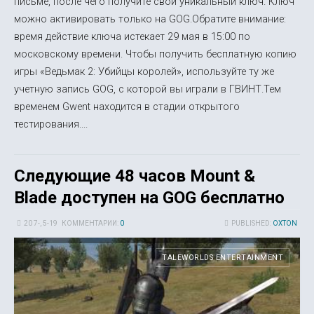
письме, после чего получите свой уникальный ключ. Ключ
можно активировать только на GOG.Обратите внимание:
время действие ключа истекает 29 мая в 15:00 по
московскому времени. Чтобы получить бесплатную копию
игры «Ведьмак 2: Убийцы королей», используйте ту же
учетную запись GOG, с которой вы играли в ГВИНТ.Тем
временем Gwent находится в стадии открытого
тестирования....
Следующие 48 часов Mount &
Blade доступен на GOG бесплатно
20 7-, 5-19
КОММЕНТАРИИ:
0
PUBLISHED:
OXTON
TALEWORLDS ENTERTAINMENT