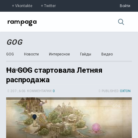
Vkontakte
Twitter
Войти
GOG
GOG
Новости
Интересное
Гайды
Видео
На GOG стартовала Летняя
Изображения
распродажа
20 7-, 6-06
КОММЕНТАРИИ:
0
PUBLISHED:
OXTON
GOG