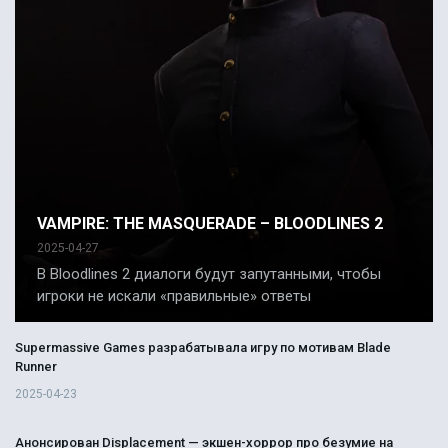
VAMPIRE: THE MASQUERADE – BLOODLINES 2
2025-04-27
В Bloodlines 2 диалоги будут запутанными, чтобы
игроки не искали «правильные» ответы
Supermassive Games разрабатывала игру по мотивам Blade
Runner
2025-04-23
Анонсирован Displacement — экшен-хоррор про безумие на