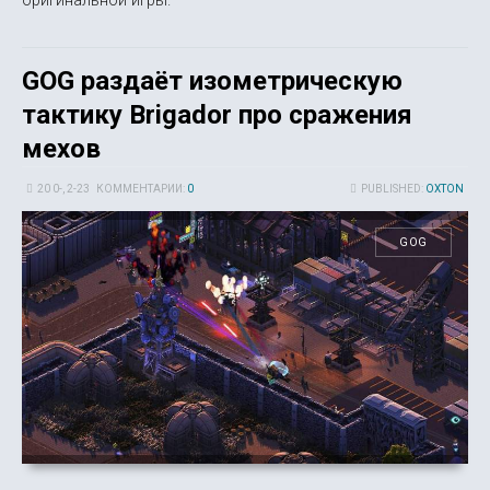
оригинальной игры.
GOG раздаёт изометрическую
тактику Brigador про сражения
мехов
20 0-, 2-23
КОММЕНТАРИИ:
0
PUBLISHED:
OXTON
GOG