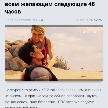
всем желающим следующие 48
часов
20 1-, 3-30
КОММЕНТАРИИ:
0
PUBLISHED:
OXTON
MICROINDS
Не секрет, что ремейк
XIII
стал разочарованием, а если вы
не знакомы с оригиналом, то сейчас опробовать шутер
можно совершенно бесплатно - GOG устроил раздачу