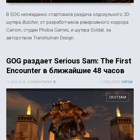
В GOG неожиданно стартовала раздача олдскульного 2D-
шутера
Butcher
, от разработчиков реверсивного хоррора
Carrion, студии Phobia Games, и шутера Soldat, за
авторством Transhuman Design.
GOG раздает Serious Sam: The First
Encounter в ближайшие 48 часов
20 0-, 8-24
КОММЕНТАРИИ:
0
PUBLISHED:
OXTON
CROTEAM