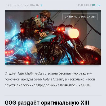
20 1-, 4-02
КОММЕНТАРИИ:
0
PUBLISHED:
OXTON
GRINDING GEAR GAMES
Студия
Tate Multimedia
устроила бесплатную раздачу
гоночной аркады
Steel Rats
в Steam, а несколько часов
спустя аналогичное предложение появилось на GOG.
GOG раздаёт оригинальную XIII