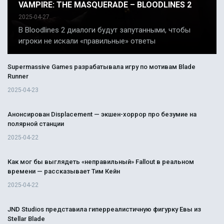
VAMPIRE: THE MASQUERADE – BLOODLINES 2
2025-04-27
В Bloodlines 2 диалоги будут запутанными, чтобы
игроки не искали «правильные» ответы
Supermassive Games разрабатывала игру по мотивам Blade
Runner
2025-04-23
Анонсирован Displacement — экшен-хоррор про безумие на
полярной станции
2025-04-22
Как мог бы выглядеть «неправильный» Fallout в реальном
времени — рассказывает Тим Кейн
2025-04-22
JND Studios представила гиперреалистичную фигурку Евы из
Stellar Blade