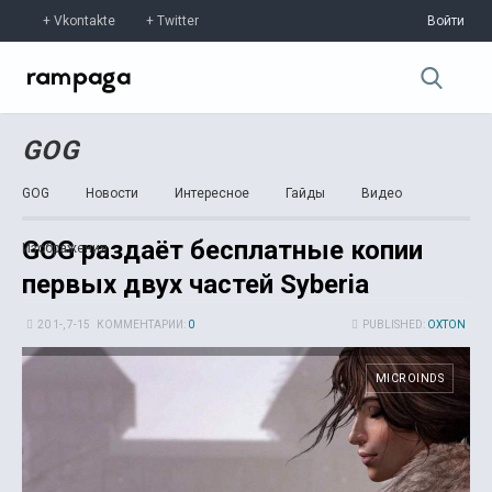
Vkontakte
Twitter
Войти
GOG
GOG
Новости
Интересное
Гайды
Видео
GOG раздаёт бесплатные копии
Изображения
первых двух частей Syberia
20 1-, 7-15
КОММЕНТАРИИ:
0
PUBLISHED:
OXTON
MICROINDS