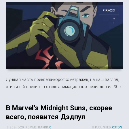
FIRAXIS
Лучшая часть приквела-короткометражек, на наш взгляд,
стильный опенинг в стиле анимационных сериалов из 90-х.
В Marvel’s Midnight Suns, скорее
всего, появится Дэдпул
20 2-, 0-20
КОММЕНТАРИИ:
0
PUBLISHED:
OXTON