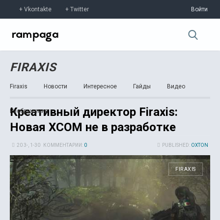
Vkontakte
Twitter
Войти
FIRAXIS
Firaxis
Новости
Интересное
Гайды
Видео
Креативный директор Firaxis:
Изображения
Новая XCOM не в разработке
20 3-, 1-30
КОММЕНТАРИИ:
0
PUBLISHED:
OXTON
FIRAXIS