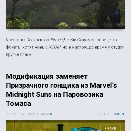
Креативный директор
Firaxis
Джейк Соломон знает, что
фанаты хотят новые
XCOM
, но в настоящее время у студии
другие планы.
Модификация заменяет
Призрачного гонщика из Marvel’s
Midnight Suns на Паровозика
Томаса
20 3-, 1-24
КОММЕНТАРИИ:
0
PUBLISHED:
OXTON
FIRAXIS