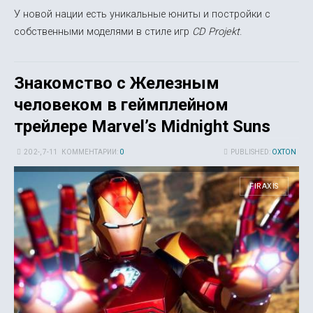
У новой нации есть уникальные юниты и постройки с
собственными моделями в стиле игр
CD Projekt
.
Знакомство с Железным
человеком в геймплейном
трейлере Marvel’s Midnight Suns
20 2-, 7-11
КОММЕНТАРИИ:
0
PUBLISHED:
OXTON
FIRAXIS