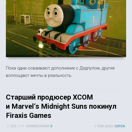
Пока одни осваивают дополнение с Дэдпулом, другие
воплощают мечты в реальность.
Старший продюсер XCOM
и Marvelʼs Midnight Suns покинул
Firaxis Games
20 3-, 1-11
КОММЕНТАРИИ:
0
PUBLISHED:
OXTON