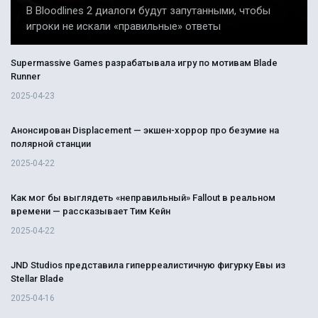
В Bloodlines 2 диалоги будут запутанными, чтобы
игроки не искали «правильные» ответы
Supermassive Games разрабатывала игру по мотивам Blade
Runner
2025-04-23
Анонсирован Displacement — экшен-хоррор про безумие на
полярной станции
2025-04-22
Как мог бы выглядеть «неправильный» Fallout в реальном
времени — рассказывает Тим Кейн
2025-04-22
JND Studios представила гиперреалистичную фигурку Евы из
Stellar Blade
2025-04-16