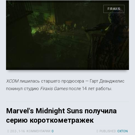
FIRAXIS
XCOM
лишилась старшего продюсера — Гарт Деанджелис
покинул студию
Firaxis Games
после 14 лет работы.
Marvel's Midnight Suns получила
серию короткометражек
20 2-, 1-16
КОММЕНТАРИИ:
0
PUBLISHED:
OXTON