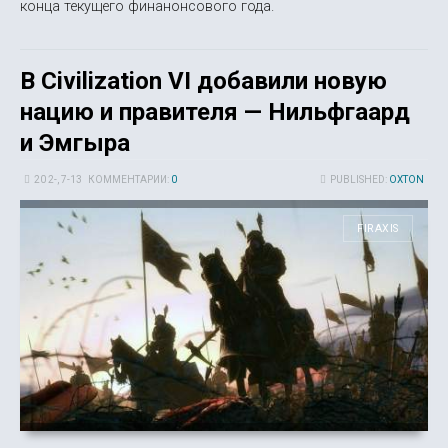
конца текущего финанонсового года.
В Civilization VI добавили новую
нацию и правителя — Нильфгаард
и Эмгыра
20 2-, 7-13
КОММЕНТАРИИ:
0
PUBLISHED:
OXTON
FIRAXIS