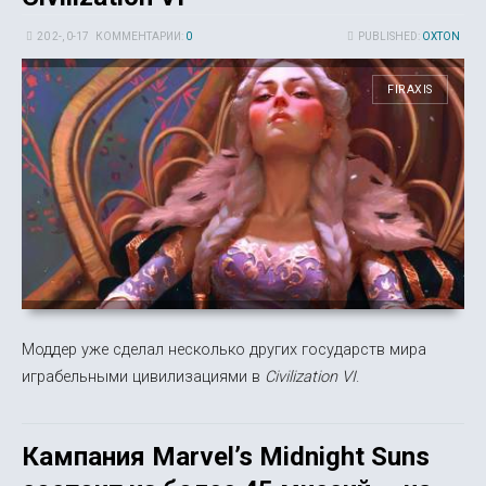
20 2-, 0-17
КОММЕНТАРИИ:
0
PUBLISHED:
OXTON
FIRAXIS
Моддер уже сделал несколько других государств мира
играбельными цивилизациями в
Civilization VI
.
Кампания Marvel’s Midnight Suns