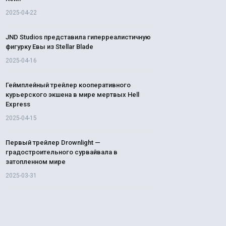
2025-04-22
JND Studios представила гиперреалистичную
фигурку Евы из Stellar Blade
2025-04-16
Геймплейный трейлер кооперативного
курьерского экшена в мире мертвых Hell
Express
2025-04-15
Первый трейлер Drownlight —
градостроительного сурвайвала в
затопленном мире
2025-03-31