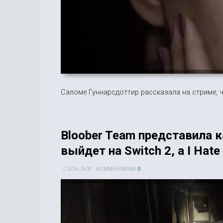
Саломе Гуннарсдоттир рассказала на стриме, ч
Bloober Team представила к
выйдет на Switch 2, а I Hate
20 5-, 0-09
КОММЕНТАРИИ:
0