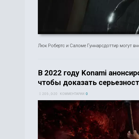
Люк Робертс и Саломе Гуннарсдоттир могут вно
В 2022 году Konami анонсиро
чтобы доказать серьезност
20 5-, 0-20
КОММЕНТАРИИ:
0