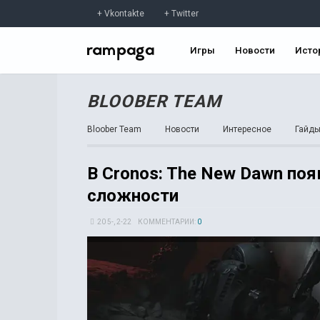
Vkontakte
Twitter
Игры
Новости
Исто
BLOOBER TEAM
Bloober Team
Новости
Интересное
Гайд
В Cronos: The New Dawn по
сложности
20 5-, 2-22
КОММЕНТАРИИ:
0