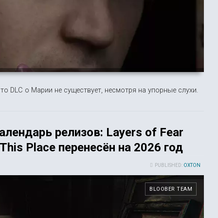
то DLC о Марии не существует, несмотря на упорные слухи.
алендарь релизов: Layers of Fear
 This Place перенесён на 2026 год
PUBLISHED:
OXTON
BLOOBER TEAM