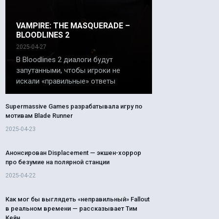
VAMPIRE: THE MASQUERADE –
BLOODLINES 2
2025-04-27
В Bloodlines 2 диалоги будут
запутанными, чтобы игроки не
искали «правильные» ответы
Supermassive Games разрабатывала игру по
мотивам Blade Runner
2025-04-23
Анонсирован Displacement — экшен-хоррор
про безумие на полярной станции
2025-04-22
Как мог бы выглядеть «неправильный» Fallout
в реальном времени — рассказывает Тим
Кейн