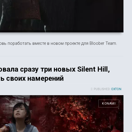
вь поработать вместе в новом проекте для Bloober Team.
вала сразу три новых Silent Hill,
ь своих намерений
PUBLISHED:
OXTON
KONAMI