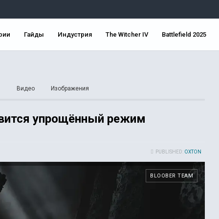
рии
Гайды
Индустрия
The Witcher IV
Battlefield 2025
ы
Видео
Изображения
явится упрощённый режим
PUBLISHED:
OXTON
BLOOBER TEAM