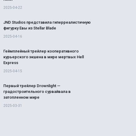
2025-04-22
JND Studios представила гиперреалистичную
фигурку Евы из Stellar Blade
2025-04-16
Геймплейный трейлер кооперативного
курьерского экшена в мире мертвых Hell
Express
2025-04-15
Первый трейлер Drownlight —
градостроительного сурвайвала в
затопленном мире
2025-03-31