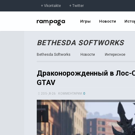
Vkontakte
Twitter
Игры
Новости
Исто
BETHESDA SOFTWORKS
Bethesda Softworks
Новости
Интересное
Драконорожденный в Лос-Са
GTAV
20 5-, 8-26
КОММЕНТАРИИ:
0