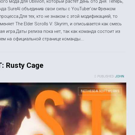
го мода для Oblivion, который растет день ото дня. Теперь,
нда SureAI объединив свои силы с YouTuber'ом Френком
роцесса.Для тех, кто не знаком с этой модификацией, то
еняет The Elder Scrolls V: Skyrim, и описывается как смесь
овая игра.Даты релиза пока нет, так как команда состоит из
ем на официальной странице команды....
: Rusty Cage
PUBLISHED:
JOHN
BETHESDA SOFTWORKS