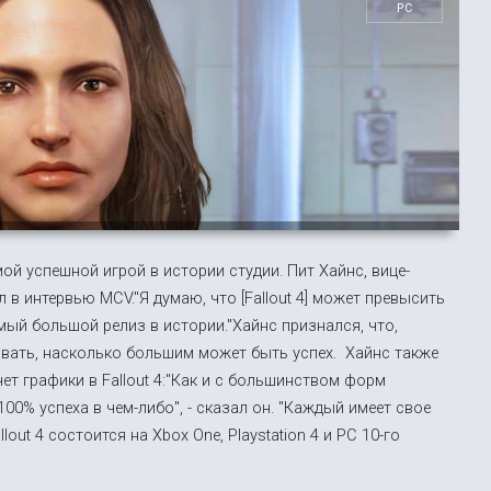
PC
мой успешной игрой в истории студии. Пит Хайнс, вице-
 в интервью MCV."Я думаю, что [Fallout 4] может превысить
амый большой релиз в истории."Хайнс признался, что,
вать, насколько большим может быть успех. Хайнс также
чет графики в Fallout 4:"Как и с большинством форм
00% успеха в чем-либо", - сказал он. "Каждый имеет свое
lout 4 состоится на Xbox One, Playstation 4 и PC 10-го