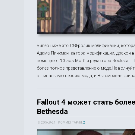
Видео ниже это CGI-ролик модификации, котор
Адама Пинкман, автора модификации, дракон в 
помощью "Chaos Mod" и редактора Rockstar. П
более полное представление о моде.Не волнуйт
в финальную версию мода, и Вы сможете крича
Fallout 4 может стать более
Bethesda
20 5-, 8-21
КОММЕНТАРИИ:
2