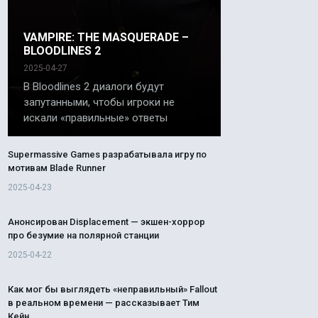
VAMPIRE: THE MASQUERADE –
BLOODLINES 2
2025-04-27
В Bloodlines 2 диалоги будут
запутанными, чтобы игроки не
искали «правильные» ответы
Supermassive Games разрабатывала игру по
мотивам Blade Runner
2025-04-23
Анонсирован Displacement — экшен-хоррор
про безумие на полярной станции
2025-04-22
Как мог бы выглядеть «неправильный» Fallout
в реальном времени — рассказывает Тим
Кейн