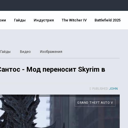
рии
Гайды
Индустрия
The Witcher IV
Battlefield 2025
Гайды
Видео
Изображения
нтос - Мод переносит Skyrim в
PUBLISHED:
JOHN
GRAND THEFT AUTO V