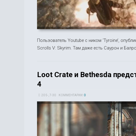
Пользователь Youtube с ником ‘Tyroine’, опубл
Scrolls V: Skyrim. Там даже есть Саурон и Балр
Loot Crate и Bethesda предс
4
20 5-, 7-30
КОММЕНТАРИИ:
0