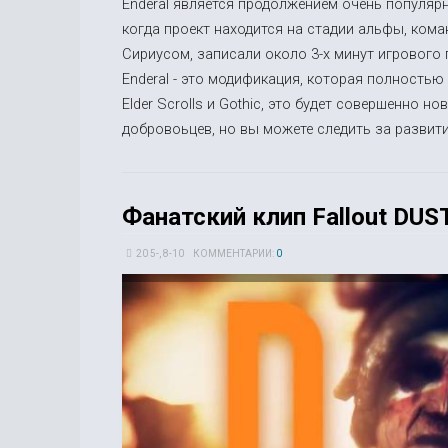
Enderal является продолжением очень популярно
когда проект находится на стадии альфы, кома
Сириусом, записали около 3-х минут игрового п
Enderal - это модификация, которая полностью м
Elder Scrolls и Gothic, это будет совершенно н
добровоьцев, но вы можете следить за развити
Фанатский клип Fallout DUST
20 5-, 8-10
КОММЕНТАРИИ:
0