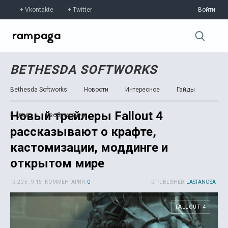
Vkontakte
Twitter
Войти
BETHESDA SOFTWORKS
Bethesda Softworks
Новости
Интересное
Гайды
Новый трейлеры Fallout 4
Видео
Изображения
рассказывают о крафте,
кастомизации, моддинге и
открытом мире
20 5-, 9-15
КОММЕНТАРИИ:
0
PUBLISHED:
LASTANOSA
FALLOUT 4