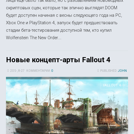
лица еще было так мало, но с разбавлением новомодных
скриптовых сцен, которые так эпично выглядят.DOOM
будет доступен начиная с весны следующего года на PC,
Xbox One и PlayStation 4, запуск будет предшествовать
стадии бета-тестирования доступной тем, кто купил
Wolfenstein The New Order....
Новые концепт-арты Fallout 4
20 5-, 8-27
КОММЕНТАРИИ:
0
PUBLISHED:
JOHN
FALLOUT 4