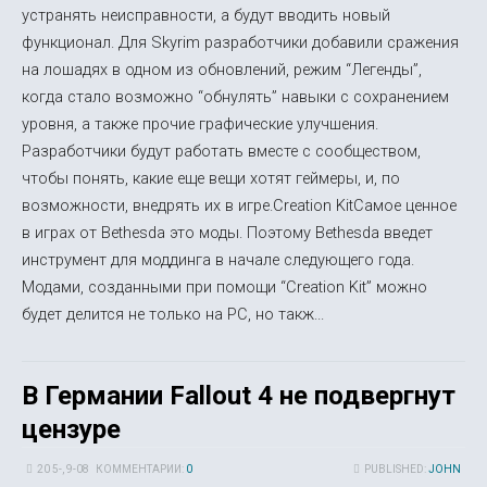
устранять неисправности, а будут вводить новый
функционал. Для Skyrim разработчики добавили сражения
на лошадях в одном из обновлений, режим “Легенды”,
когда стало возможно “обнулять” навыки с сохранением
уровня, а также прочие графические улучшения.
Разработчики будут работать вместе с сообществом,
чтобы понять, какие еще вещи хотят геймеры, и, по
возможности, внедрять их в игре.Creation KitСамое ценное
в играх от Bethesda это моды. Поэтому Bethesda введет
инструмент для моддинга в начале следующего года.
Модами, созданными при помощи “Creation Kit” можно
будет делится не только на PC, но такж...
В Германии Fallout 4 не подвергнут
цензуре
20 5-, 9-08
КОММЕНТАРИИ:
0
PUBLISHED:
JOHN