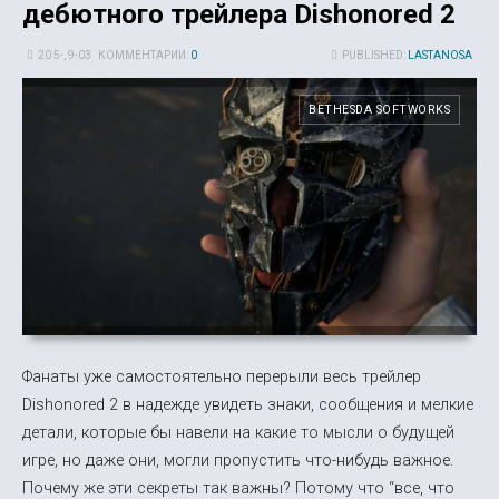
дебютного трейлера Dishonored 2
20 5-, 9-03
КОММЕНТАРИИ:
0
PUBLISHED:
LASTANOSA
BETHESDA SOFTWORKS
Фанаты уже самостоятельно перерыли весь трейлер
Dishonored 2 в надежде увидеть знаки, сообщения и мелкие
детали, которые бы навели на какие то мысли о будущей
игре, но даже они, могли пропустить что-нибудь важное.
Почему же эти секреты так важны? Потому что “все, что