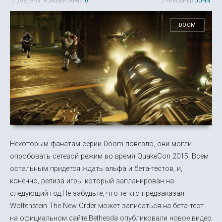
20 5-, 9-14
КОММЕНТАРИИ:
0
PUBLISHED:
JOHN
DOOM
Некоторым фанатам серии Doom повезло, они могли
опробовать сетевой режим во время QuakeCon 2015. Всем
остальным придется ждать альфа и бета-тестов, и,
конечно, релиза игры который запланирован на
следующий год.Не забудьте, что те кто предзаказал
Wolfenstein The New Order может записаться на бета-тест
на официальном сайте.Bethesda опубликовали новое видео