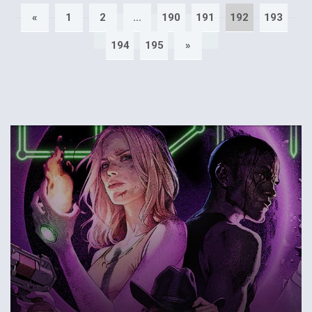
«
1
2
...
190
191
192
193
194
195
»