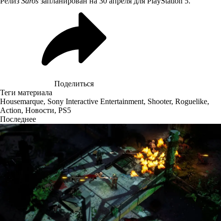
Релиз
Saros
запланирован на 30 апреля для PlayStation 5.
Поделиться
Теги материала
Housemarque
,
Sony Interactive Entertainment
,
Shooter
,
Roguelike
,
Action
,
Новости
,
PS5
Последнее