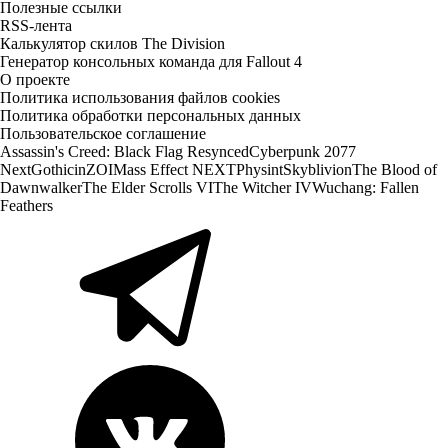
Полезные ссылки
RSS-лента
Калькулятор скилов The Division
Генератор консольных команда для Fallout 4
О проекте
Политика использования файлов cookies
Политика обработки персональных данных
Пользовательское соглашение
Assassin's Creed: Black Flag Resynced
Cyberpunk 2077
Next
Gothic
inZOI
Mass Effect NEXT
Physint
Skyblivion
The Blood of
Dawnwalker
The Elder Scrolls VI
The Witcher IV
Wuchang: Fallen
Feathers