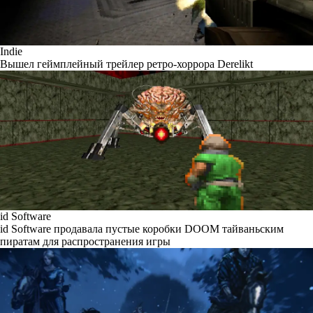
Indie
Вышел геймплейный трейлер ретро-хоррора Derelikt
id Software
id Software продавала пустые коробки DOOM тайваньским
пиратам для распространения игры