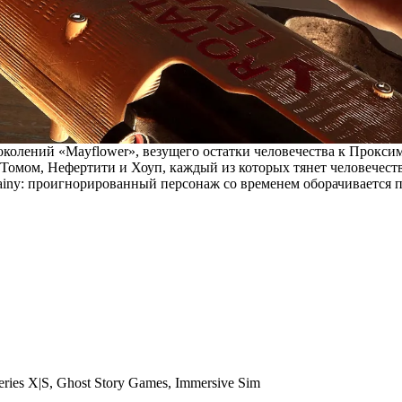
колений «Mayflower», везущего остатки человечества к Проксим
Томом, Нефертити и Хоуп, каждый из которых тянет человечеств
ny: проигнорированный персонаж со временем оборачивается про
ries X|S
,
Ghost Story Games
,
Immersive Sim