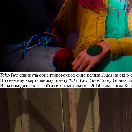
Take-Two
сдвинула ориентировочное окно релиза
Judas
на окно с
По свежему квартальному отчёту
Take-Two
,
Ghost Story Games
пл
Игра находится в разработке как минимум с 2014 года, когда 