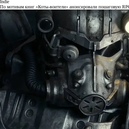
Indie
По мотивам книг «Коты-воители» анонсировали пошаговую RP