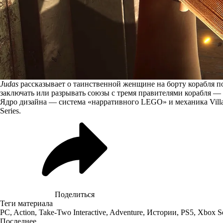
Judas
рассказывает о таинственной женщине на борту корабля по
заключать или разрывать союзы с тремя правителями корабля — 
Ядро дизайна — система «нарративного LEGO» и механика Villai
Series.
Поделиться
Теги материала
PC
,
Action
,
Take-Two Interactive
,
Adventure
,
Истории
,
PS5
,
Xbox Se
Последнее