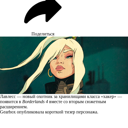
Поделиться
Лавлесс — новый охотник за хранилищами класса «хакер» —
появится в
Borderlands 4
вместе со вторым сюжетным
расширением.
Gearbox опубликовала короткий тизер персонажа.
Лавлесс —
бывшая хакерша Аншинов, ставшая убийце, станет полностью
новым охотником за хранилищами, а её релиз привязан к выходу
второго сюжетного дополнения.