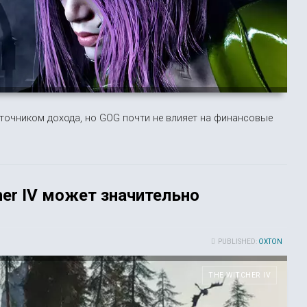
сточником дохода, но GOG почти не влияет на финансовые
her IV может значительно
PUBLISHED:
OXTON
THE WITCHER IV