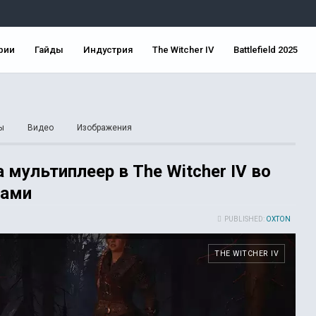
рии
Гайды
Индустрия
The Witcher IV
Battlefield 2025
ы
Видео
Изображения
 мультиплеер в The Witcher IV во
рами
PUBLISHED:
OXTON
THE WITCHER IV