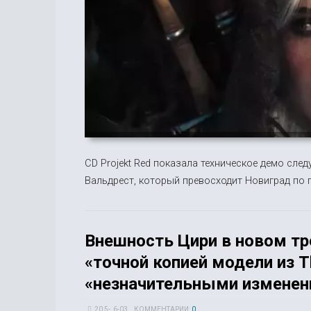
CD Projekt Red показала техническое демо след
Вальдрест, который превосходит Новиград по 
Внешность Цири в новом тре
«точной копией модели из T
«незначительными измене
20 5-, 6-03
КОММЕНТАРИИ:
0