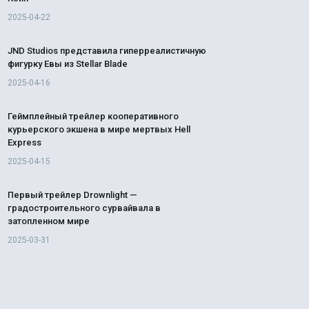
2025-04-22
JND Studios представила гиперреалистичную
фигурку Евы из Stellar Blade
2025-04-16
Геймплейный трейлер кооперативного
курьерского экшена в мире мертвых Hell
Express
2025-04-15
Первый трейлер Drownlight —
градостроительного сурвайвала в
затопленном мире
2025-03-31