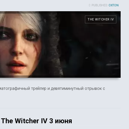
PUBLISHED:
OXTON
THE WITCHER IV
инематографичный трейлер и девятиминутный отрывок с
The Witcher IV 3 июня