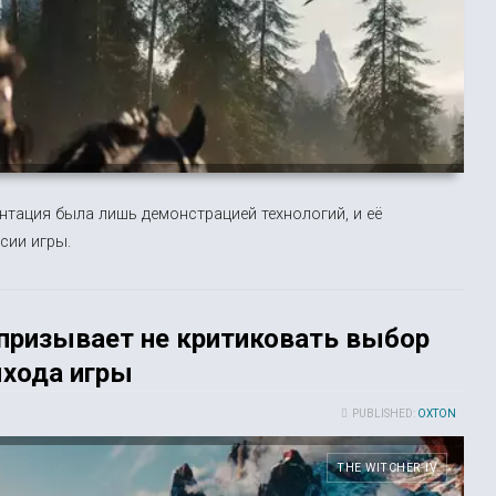
нтация была лишь демонстрацией технологий, и её
сии игры.
 призывает не критиковать выбор
ыхода игры
PUBLISHED:
OXTON
THE WITCHER IV