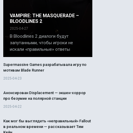
VAMPIRE: THE MASQUERADE –
BLOODLINES 2
2025-04-27
В Bloodlines 2 диалоги будут
запутанными, чтобы игроки не
искали «правильные» ответы
Supermassive Games разрабатывала игру по
мотивам Blade Runner
2025-04-23
Анонсирован Displacement — экшен-хоррор
про безумие на полярной станции
2025-04-22
Как мог бы выглядеть «неправильный» Fallout
в реальном времени — рассказывает Тим
Кейн