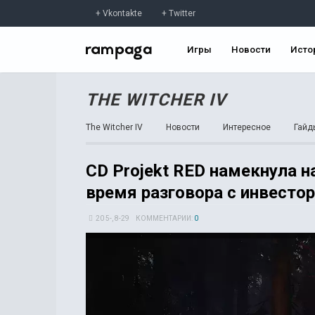
Vkontakte
Twitter
Игры
Новости
Исто
THE WITCHER IV
The Witcher IV
Новости
Интересное
Гайд
CD Projekt RED намекнула на
время разговора с инвесто
20 5-, 8-29
КОММЕНТАРИИ:
0