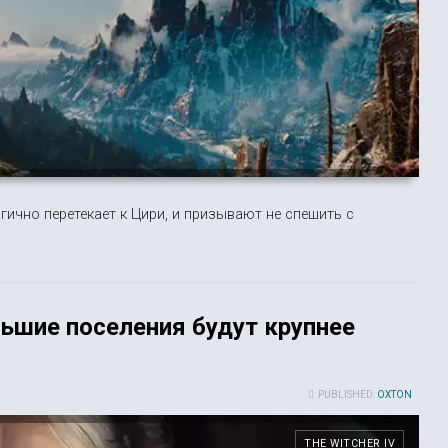
гично перетекает к Цири, и призывают не спешить с
льшие поселения будут крупнее
PUBLISHED:
OXTON
THE WITCHER IV