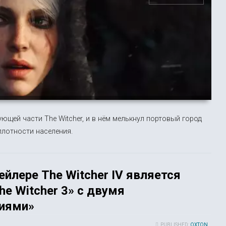
ующей части The Witcher, и в нём мелькнул портовый город
плотности населения.
йлере The Witcher IV является
he Witcher 3» с двумя
ниями»
PUBLISHED:
OXTON