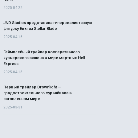
2025-04-22
JND Studios представила гиперреалистичную
фигурку Евы из Stellar Blade
2025-04-16
Геймплейный трейлер кооперативного
курьерского экшена в мире мертвых Hell
Express
2025-04-15
Первый трейлер Drownlight —
градостроительного сурвайвала в
затопленном мире
2025-03-31