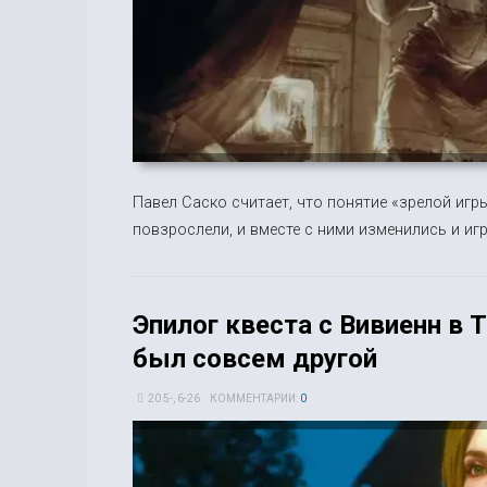
Павел Саско считает, что понятие «зрелой игр
повзрослели, и вместе с ними изменились и иг
Эпилог квеста с Вивиенн в T
был совсем другой
20 5-, 6-26
КОММЕНТАРИИ:
0