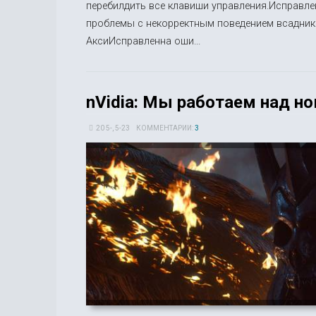
перебилдить все клавиши управления.Исправле
проблемы с некорректным поведением всадник
АксиИсправленна оши...
nVidia: Мы работаем над н
20 5-, 5-23
КОММЕНТАРИИ:
3