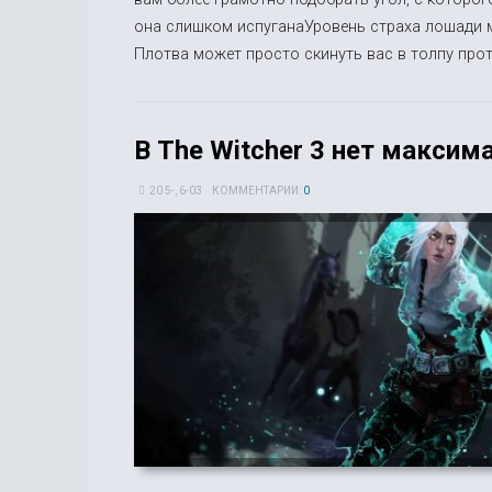
она слишком испуганаУровень страха лошади мо
Плотва может просто скинуть вас в толпу проти
В The Witcher 3 нет максим
20 5-, 6-03
КОММЕНТАРИИ:
0