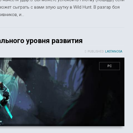
жет сыграть с вами злую шутку в Wild Hunt. В разгар боя
вников, и...
ального уровня развития
PUBLISHED:
LASTANOSA
PC