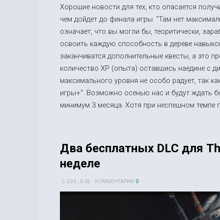
Хорошие новости для тех, кто опасается получ
чем дойдет до финала игры. "Там нет максималь
означает, что вы могли бы, теоритически, зар
освоить каждую способность в дереве навыков
заканчиватся дополнительные квесты, а это п
количество XP (опыта) оставшись наедине с ди
максимального уровня не особо радует, так ка
игры+". Возможно осенью нас и будут ждать б
минимум 3 месяца. Хотя при неспешном темпе п
Два бесплатных DLC для The 
неделе
20 5-, 6-02
КОММЕНТАРИИ:
0