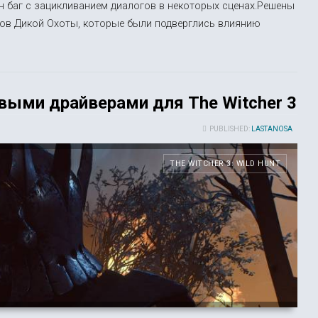
н баг с зацикливанием диалогов в некоторых сценах.Решены
ов Дикой Охоты, которые были подверглись влиянию
овыми драйверами для The Witcher 3
PUBLISHED:
LASTANOSA
THE WITCHER 3: WILD HUNT