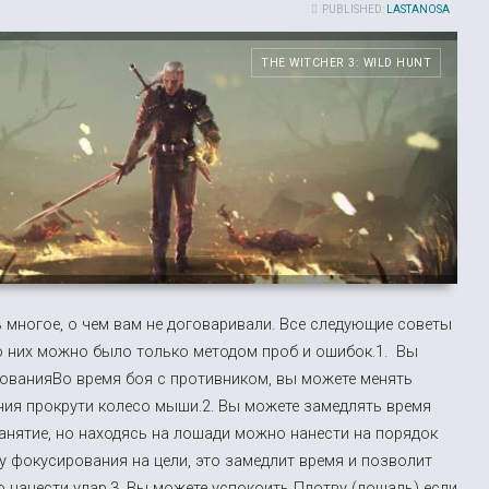
PUBLISHED:
LASTANOSA
THE WITCHER 3: WILD HUNT
ь многое, о чем вам не договаривали. Все следующие советы
 о них можно было только методом проб и ошибок.1. Вы
рованияВо время боя с противником, вы можете менять
ания прокрути колесо мыши.2. Вы можете замедлять время
занятие, но находясь на лошади можно нанести на порядок
у фокусирования на цели, это замедлит время и позволит
о нанести удар.3. Вы можете успокоить Плотву (лошадь) если