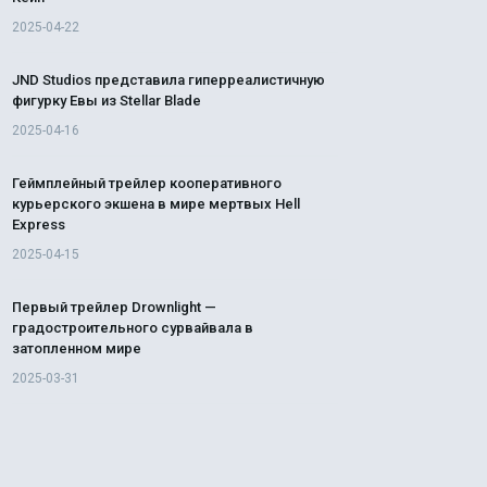
2025-04-22
JND Studios представила гиперреалистичную
фигурку Евы из Stellar Blade
2025-04-16
Геймплейный трейлер кооперативного
курьерского экшена в мире мертвых Hell
Express
2025-04-15
Первый трейлер Drownlight —
градостроительного сурвайвала в
затопленном мире
2025-03-31