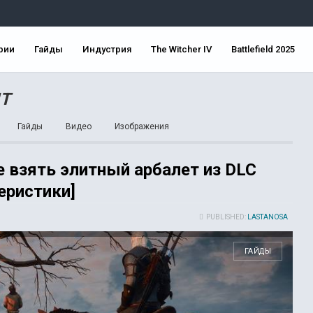
рии
Гайды
Индустрия
The Witcher IV
Battlefield 2025
NT
Гайды
Видео
Изображения
Где взять элитный арбалет из DLC
еристики]
PUBLISHED:
LASTANOSA
ГАЙДЫ