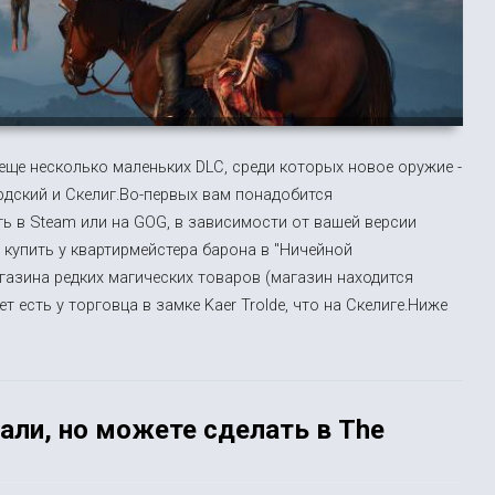
л еще несколько маленьких DLC, среди которых новое оружие -
рдский и Скелиг.Во-первых вам понадобится
ь в Steam или на GOG, в зависимости от вашей версии
 купить у квартирмейстера барона в "Ничейной
газина редких магических товаров (магазин находится
 есть у торговца в замке Kaer Trolde, что на Скелиге.Ниже
али, но можете сделать в The