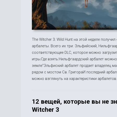
The Witcher 3: Wild Hunt на этой неделе получи
арбалеты. Всего их три: Эльфийский, Нильфгаа
соответствующее DLC, которое можно загрузит
игры.Где взять:Нильфгаардский арбалет можно
земле"Эльфиский арбалет продает владелец ма
рядом с мостом Св. ГригораИ последний арбалет
можно взглянуть на характеристики арбалетов.
12 вещей, которые вы не зн
Witcher 3