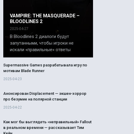
VAMPIRE: THE MASQUERADE –
BLOODLINES 2
2025-04-27
В Bloodlines 2 диалоги будут
запутанными, чтобы игроки не
искали «правильные» ответы
Supermassive Games разрабатывала игру по
мотивам Blade Runner
2025-04-23
Анонсирован Displacement — экшен-хоррор
про безумие на полярной станции
2025-04-22
Как мог бы выглядеть «неправильный» Fallout
в реальном времени — рассказывает Тим
Кейн