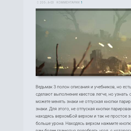
20 5-, 6-03
КОММЕНТАРИИ:
1
Ведьмак 3 полон описания и учебников, но ест
сделают выполнение квестов легче, но узнать
можете менять знаки не отпуская кнопки пари
знаки. Для этого, не отпуская кнопки париров
находясь верхомБой верхом и так не простое 
больше урона. Находясь верхом нажмите кнопк
вам более грамотно подобрать угол, с которог