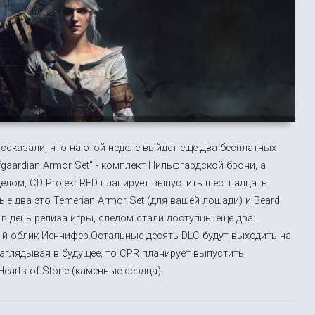
ассказали, что на этой неделе выйдет еще два бесплатных
ilfgaardian Armor Set" - комплект Нильфгардской брони, а
 целом, CD Projekt RED планирует выпустить шестнадцать
ые два это Temerian Armor Set (для вашей лошади) и Beard
ы в день релиза игры, следом стали доступны еще два:
й облик Йеннифер.Остальные десять DLC будут выходить на
аглядывая в будущее, то CPR планирует выпустить
earts of Stone (каменные сердца).