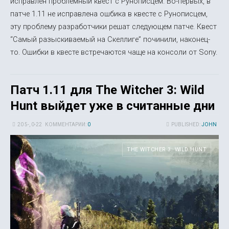
исправлен проблемный квест с Рунописцем. Во-первых, в
патче 1.11 не исправлена ошбика в квесте с Рунописцем,
эту проблему разработчики решат следующем патче. Квест
“Самый разыскиваемый на Скеллиге” починили, наконец-
то. Ошибки в квесте встречаются чаще на консоли от Sony.
Патч 1.11 для The Witcher 3: Wild
Hunt выйдет уже в считанные дни
20 5-, 0-22
КОММЕНТАРИИ:
0
PUBLISHED:
JOHN
THE WITCHER 3: WILD HUNT