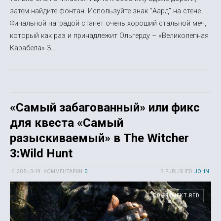
затем найдите фонтан. Используйте знак “Аард” на стене.
Финальной наградой станет очень хороший стальной меч,
который как раз и принадлежит Ольгерду – «Великолепная
Карабела» 3...
«Cамый забагованный» или фикс
для квеста «Самый
разыскиваемый» в The Witcher
3:Wild Hunt
20 5-, 0-19
КОММЕНТАРИИ:
0
PUBLISHED:
JOHN
CD PROJEKT RED