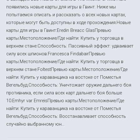
появились новые карты для игры в Гвинт. Ниже мы
попытаемся описать и рассказать о всех новых картах,
которые могут быть доступны в ходе прохождения.Новые
карты для игры в Гвинт:Eredin Breacc GlasПревью
карты.Местоположение/Где найти: Купить у торговца в
верхнем стане.Способность: Пассивный эффект: удваивает
силу всех шпионов.Francesca FindabairПревью
карты.Местоположение/Где найти: Купить у торговца в
верхнем стане.FoltestПревью карты.Местоположение/Где
найти: Купить у караванщика на востоке от Поместья
Вегельбуд.Способность: Уничтожает оружие дальнего боя
противника, если сила всех карт дальнего боя больше
10.Emhyr var EmreisПревью карты.Местоположение/Где
найти: Купить у караванщика на востоке от Поместья
Вегельбуд.Способность: Восстанавливает способность
случайно выбранному юн...