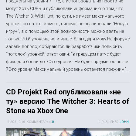
предметы на уровни 71-78, а использовать их просто не
могут.Хоть CDPR и публиковали информацию о том, что
The Witcher 3: Wild Hunt, по сути, не имеет максимального
уровня, но на тот момент, видимо, не планировали “Новую
игру+”, а с помощью этой возможности можно взять не
только 70-й уровень, но и выше, благодаря моду.На форуме
задали вопрос, собираются ли разработчики повысить
“потолок” уровней, ответ один: “в грядущем патче будет
фикс для брони до 70-го уровня. Не будет предметов выше
70-го уровня.Максимальный уровень останется прежним.”...
CD Projekt Red опубликовали «не
ту» версию The Witcher 3: Hearts of
Stone на Xbox One
20 5-, 0-16
КОММЕНТАРИИ:
0
PUBLISHED:
JOHN