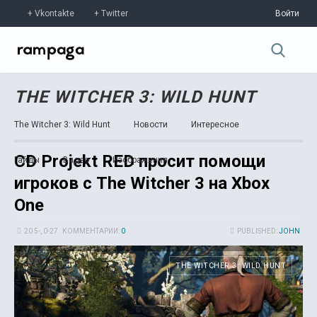
Vkontakte
Twitter
Войти
THE WITCHER 3: WILD HUNT
The Witcher 3: Wild Hunt
Новости
Интересное
CD Projekt RED просит помощи
Гайды
Видео
Изображения
игроков с The Witcher 3 на Xbox
One
20 5-, 0-27
КОММЕНТАРИИ:
0
PUBLISHED:
JOHN
THE WITCHER 3: WILD HUNT