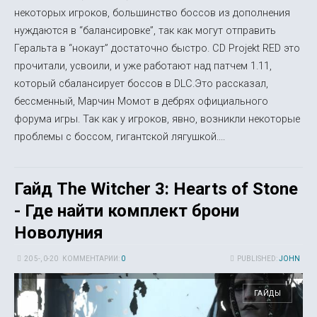
некоторых игроков, большинство боссов из дополнения
нуждаются в “балансировке”, так как могут отправить
Геральта в “нокаут” достаточно быстро. CD Projekt RED это
прочитали, усвоили, и уже работают над патчем 1.11,
который сбалансирует боссов в DLC.Это рассказал,
бессменный, Марчин Момот в дебрях официального
форума игры. Так как у игроков, явно, возникли некоторые
проблемы с боссом, гигантской лягушкой....
Гайд The Witcher 3: Hearts of Stone
- Где найти комплект брони
Новолуния
20 5-, 0-20
КОММЕНТАРИИ:
0
PUBLISHED:
JOHN
ГАЙДЫ