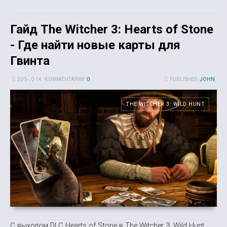
Гайд The Witcher 3: Hearts of Stone
- Где найти новые карты для
Гвинта
20 5-, 0-14
КОММЕНТАРИИ:
0
PUBLISHED:
JOHN
THE WITCHER 3: WILD HUNT
С выходом DLC Hearts of Stone в The Witcher 3: Wild Hunt