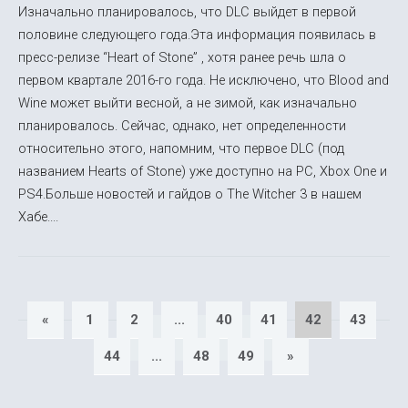
Изначально планировалось, что DLC выйдет в первой
половине следующего года.Эта информация появилась в
пресс-релизе “Heart of Stone” , хотя ранее речь шла о
первом квартале 2016-го года. Не исключено, что Blood and
Wine может выйти весной, а не зимой, как изначально
планировалось. Сейчас, однако, нет определенности
относительно этого, напомним, что первое DLC (под
названием Hearts of Stone) уже доступно на PC, Xbox One и
PS4.Больше новостей и гайдов о The Witcher 3 в нашем
Хабе....
«
1
2
...
40
41
42
43
44
...
48
49
»