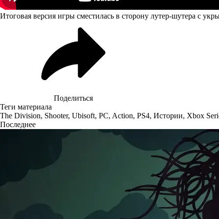
Итоговая версия игры сместилась в сторону лутер-шутера с укры
Поделиться
Теги материала
The Division
,
Shooter
,
Ubisoft
,
PC
,
Action
,
PS4
,
Истории
,
Xbox Seri
Последнее