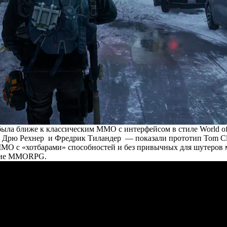
 была ближе к классическим MMO с интерфейсом в стиле World of 
 — Дрю Рехнер и Фредрик Тиландер — показали прототип Tom Clan
MMO с «хотбарами» способностей и без привычных для шутеров 
ские MMORPG.