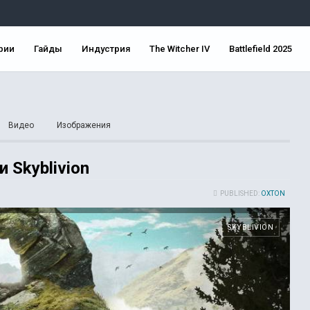
рии
Гайды
Индустрия
The Witcher IV
Battlefield 2025
Видео
Изображения
 Skyblivion
PUBLISHED:
OXTON
SKYBLIVION