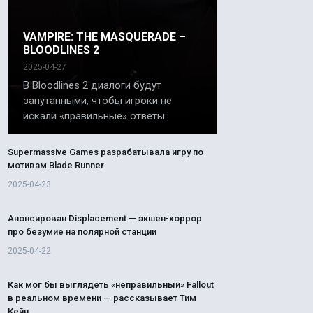
VAMPIRE: THE MASQUERADE –
BLOODLINES 2
2025-04-27
В Bloodlines 2 диалоги будут
запутанными, чтобы игроки не
искали «правильные» ответы
Supermassive Games разрабатывала игру по
мотивам Blade Runner
2025-04-23
Анонсирован Displacement — экшен-хоррор
про безумие на полярной станции
2025-04-22
Как мог бы выглядеть «неправильный» Fallout
в реальном времени — рассказывает Тим
Кейн