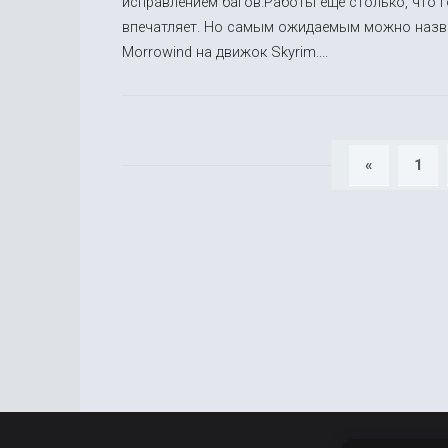
исправлением багов.Работы еще столько, что г
впечатляет. Но самым ожидаемым можно назват
Morrowind на движок Skyrim....
«
1