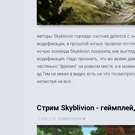
Авторы Skyblivion гораздо охотнее делятся с
модификации, а прошлой ночью провели почти
ночью команда Skyblivion показала, как выгляд
модификация. Надо признать, что во время дем
частенько “фризил” на ровном месте, а в мом
ад.Тем не менее в видео есть на что посмотрет
несмотря на все....
Стрим Skyblivion - геймпле
20 6-, 2-10
КОММЕНТАРИИ:
0