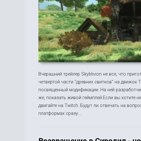
Вчерашний трейлер Skyblivion не все, что при
четвертой части “древних свитков” на движок T
посвященный модификации. На ней разработчи
же, показать живой геймплей.Если вы хотите н
двигайте на Twitch. Будут ли отвечать на вопр
платформах сразу....
Возвращение в Сиродил - но