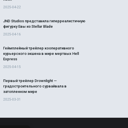
2025-04-22
JND Studios представила гиперреалистичную
фигурку Евы из Stellar Blade
2025-04-16
Геймплейный трейлер кооперативного
курьерского экшена в мире мертвых Hell
Express
2025-04-15
Первый трейлер Drownlight —
градостроительного сурвайвала в
затопленном мире
2025-03-31