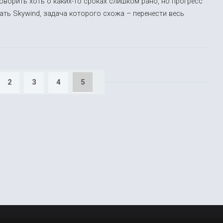
оворить хоть о каких-то сроках слишком рано, но прогресс
ь Skywind, задача которого схожа – перенести весь
2
3
4
5