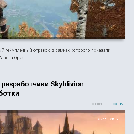
й геймплейный отрезок, в рамках которого показали
азога Орк».
 разработчики Skyblivion
ботки
PUBLISHED:
OXTON
SKYBLIVION