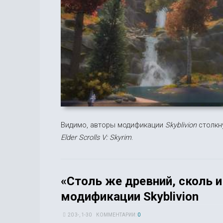
Видимо, авторы модификации
Skyblivion
столкну
Elder Scrolls V: Skyrim
.
«Столь же древний, сколь 
модификации Skyblivion
20 3-, 1-30
КОММЕНТАРИИ:
0