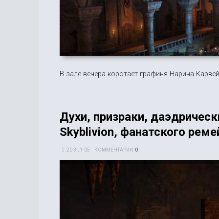
В зале вечера коротает графиня Нарина Карвейн
Духи, призраки, даэдричес
Skyblivion, фанатского ремей
20 3-, 1-05
КОММЕНТАРИИ:
0