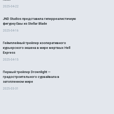
2025-04-22
JND Studios представила гиперреалистичную
фигурку Евы из Stellar Blade
2025-04-16
Геймплейный трейлер кооперативного
курьерского экшена в мире мертвых Hell
Express
2025-04-15
Первый трейлер Drownlight —
градостроительного сурвайвала в
затопленном мире
2025-03-31