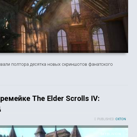
вали полтора десятка новых скриншотов фанатского
ремейке The Elder Scrolls IV:
д
PUBLISHED:
OXTON
SKYBLIVION