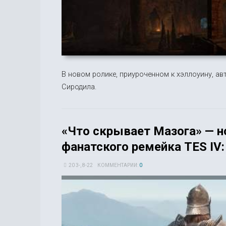
В новом ролике, приуроченном к хэллоуину, а
Сиродила.
«Что скрывает Мазога» — но
фанатского ремейка TES IV: 
20 3-, 8-22
КОММЕНТАРИИ:
0