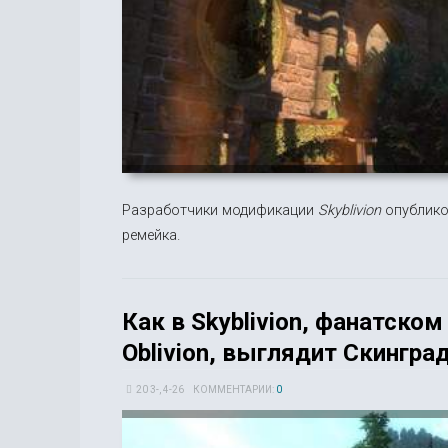
Разработчики модификации
Skyblivion
опублико
ремейка.
Как в Skyblivion, фанатском 
Oblivion, выглядит Скингра
20 3-, 4-26
КОММЕНТАРИИ:
0