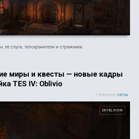
, её слуги, телохранители и стражники.
кие миры и квесты — новые кадры
ка TES IV: Oblivio
PUBLISHED:
OXTON
SKYBLIVION