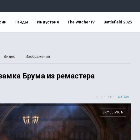
рии
Гайды
Индустрия
The Witcher IV
Battlefield 2025
Видео
Изображения
замка Брума из ремастера
PUBLISHED:
OXTON
SKYBLIVION