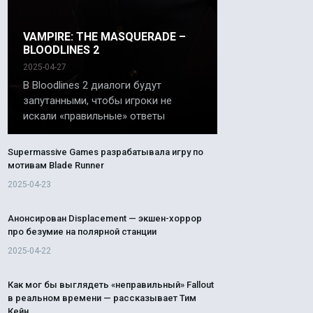
VAMPIRE: THE MASQUERADE –
BLOODLINES 2
2025-04-27
В Bloodlines 2 диалоги будут
запутанными, чтобы игроки не
искали «правильные» ответы
Supermassive Games разрабатывала игру по
мотивам Blade Runner
2025-04-23
Анонсирован Displacement — экшен-хоррор
про безумие на полярной станции
2025-04-22
Как мог бы выглядеть «неправильный» Fallout
в реальном времени — рассказывает Тим
Кейн