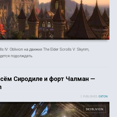
s IV: Oblivion на движке The Elder Scrolls V: Skyrim,
дется подолждать.
всём Сиродиле и форт Чалман —
n
PUBLISHED:
OXTON
SKYBLIVION