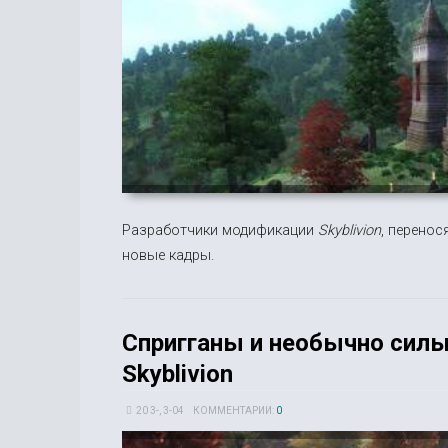
Разработчики модификации
Skyblivion
, перенос
новые кадры.
Спригганы и необычно силь
Skyblivion
20 3-, 3-04
КОММЕНТАРИИ:
0