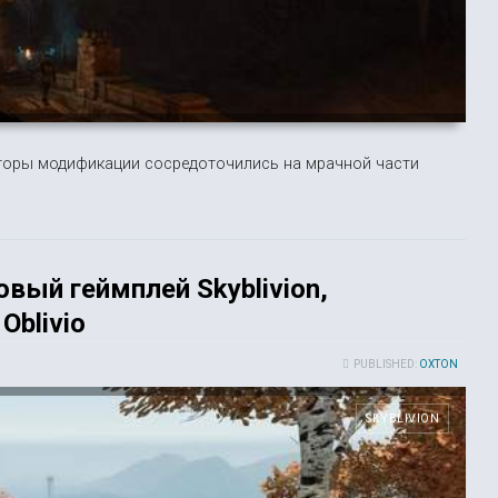
вторы модификации сосредоточились на мрачной части
вый геймплей Skyblivion,
Oblivio
PUBLISHED:
OXTON
SKYBLIVION