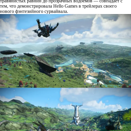
травянистых равнин до прозрачных водоёмов — совпадает с
тем, что демонстрировала Hello Games в трейлерах своего
нового фэнтезийного сурвайвала.