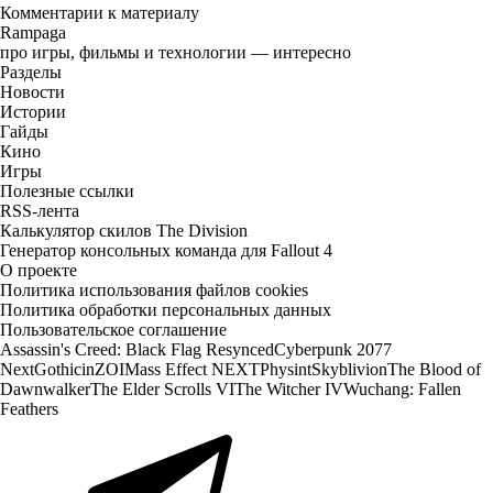
Комментарии к материалу
Rampaga
про игры, фильмы и технологии — интересно
Разделы
Новости
Истории
Гайды
Кино
Игры
Полезные ссылки
RSS-лента
Калькулятор скилов The Division
Генератор консольных команда для Fallout 4
О проекте
Политика использования файлов cookies
Политика обработки персональных данных
Пользовательское соглашение
Assassin's Creed: Black Flag Resynced
Cyberpunk 2077
Next
Gothic
inZOI
Mass Effect NEXT
Physint
Skyblivion
The Blood of
Dawnwalker
The Elder Scrolls VI
The Witcher IV
Wuchang: Fallen
Feathers