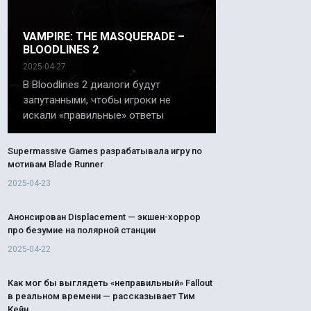
VAMPIRE: THE MASQUERADE –
BLOODLINES 2
2025-04-27
В Bloodlines 2 диалоги будут
запутанными, чтобы игроки не
искали «правильные» ответы
Supermassive Games разрабатывала игру по
мотивам Blade Runner
2025-04-23
Анонсирован Displacement — экшен-хоррор
про безумие на полярной станции
2025-04-22
Как мог бы выглядеть «неправильный» Fallout
в реальном времени — рассказывает Тим
Кейн