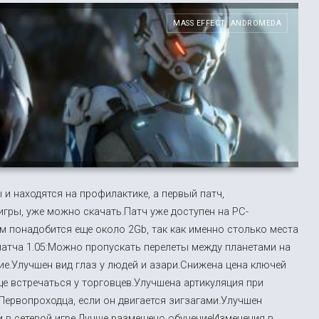
MASS EFFECT: ANDROMEDA
 и находятся на профилактике, а первый патч,
гры, уже можно скачать.Патч уже доступен на PC-
Вам понадобится еще около 2Gb, так как именно столько места
 патча 1.05:Можно пропускать перелеты между планетами на
ие.Улучшен вид глаз у людей и азари.Снижена цена ключей
е встречаться у торговцев.Улучшена артикуляция при
Первопроходца, если он двигается зигзагами.Улучшен
 в сетевой игре.Лучше размещено обучениеИзменения в