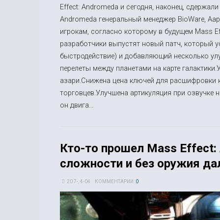
Effect: Andromeda и сегодня, наконец, сдержал
Andromeda генеральный менеджер BioWare, Аа
игрокам, согласно которому в будущем Mass Ef
разработчики выпустят новый патч, который у
быстродействие) и добавляющий несколько ул
перелеты между планетами на карте галактики.
азари.Снижена цена ключей для расшифровки к
торговцев.Улучшена артикуляция при озвучке 
он двига...
Кто-то прошел Mass Effect
сложности и без оружия да
20 7-, 4-04
КОММЕНТАРИИ:
0