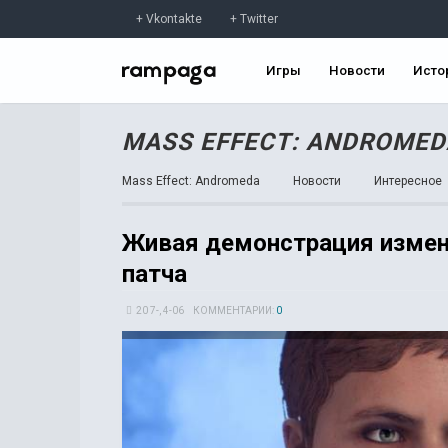
Vkontakte
Twitter
Игры
Новости
Исто
MASS EFFECT: ANDROMED
Mass Effect: Andromeda
Новости
Интересное
Живая демонстрация измене
патча
20 7-, 4-06
КОММЕНТАРИИ:
0