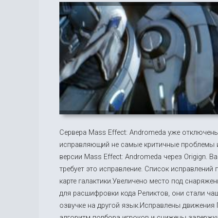
Сервера Mass Effect: Andromeda уже отключены
исправляющий не самые критичные проблемы и
версии Mass Effect: Andromeda через Origign. 
требует это исправление. Список исправлений
карте галактики.Увеличено место под снаряжен
для расшифровки кода Реликтов, они стали чащ
озвучке на другой язык.Исправлены движения 
алгоритм подбора игроков и снижены задержки