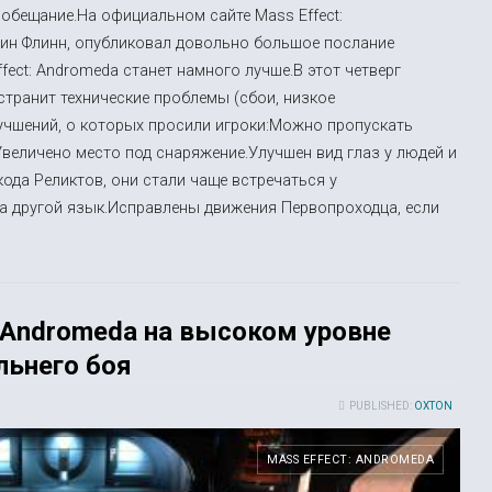
и обещание.На официальном сайте Mass Effect:
рин Флинн, опубликовал довольно большое послание
fect: Andromeda станет намного лучше.В этот четверг
странит технические проблемы (сбои, низкое
учшений, о которых просили игроки:Можно пропускать
Увеличено место под снаряжение.Улучшен вид глаз у людей и
ода Реликтов, они стали чаще встречаться у
на другой язык.Исправлены движения Первопроходца, если
: Andromeda на высоком уровне
льнего боя
PUBLISHED:
OXTON
MASS EFFECT: ANDROMEDA