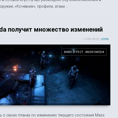
ружие, «Кочевник», профили, атаки ...
eda получит множество изменений
PUBLISHED:
JOHN
MASS EFFECT: ANDROMEDA
ь о своих планах по изменению текущего состояния Mass