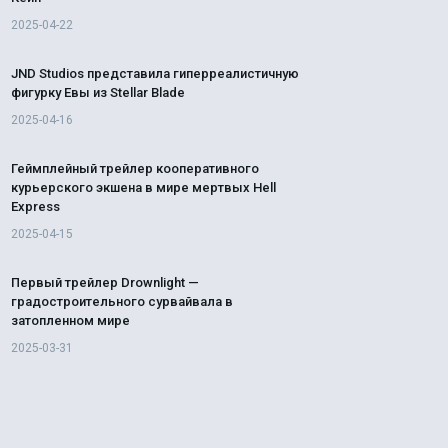
2025-04-22
JND Studios представила гиперреалистичную
фигурку Евы из Stellar Blade
2025-04-16
Геймплейный трейлер кооперативного
курьерского экшена в мире мертвых Hell
Express
2025-04-15
Первый трейлер Drownlight —
градостроительного сурвайвала в
затопленном мире
2025-03-31