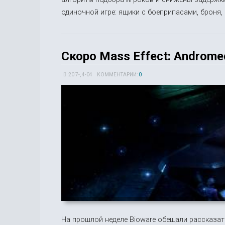
одиночной игре: ящики с боеприпасами, броня, о
Скоро Mass Effect: Androm
20 7-, 4-04
КОММЕНТАРИИ:
0
На прошлой неделе Bioware обещали рассказат