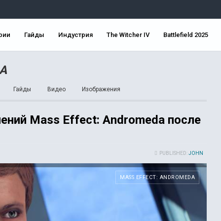
рии
Гайды
Индустрия
The Witcher IV
Battlefield 2025
A
Гайды
Видео
Изображения
ний Mass Effect: Andromeda после
PUBLISHED:
JOHN
MASS EFFECT: ANDROMEDA