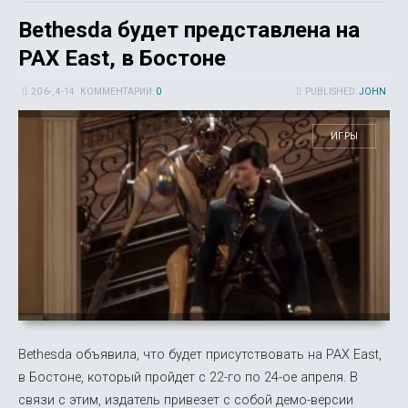
Bethesda будет представлена на
PAX East, в Бостоне
20 6-, 4-14
КОММЕНТАРИИ:
0
PUBLISHED:
JOHN
ИГРЫ
Bethesda объявила, что будет присутствовать на PAX East,
в Бостоне, который пройдет с 22-го по 24-ое апреля. В
связи с этим, издатель привезет с собой демо-версии