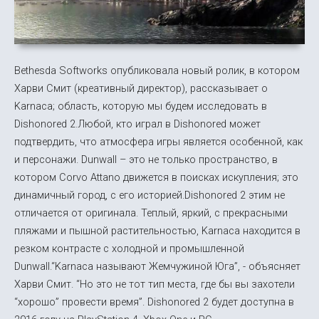
Bethesda Softworks опубликовала новый ролик, в котором
Харви Смит (креативный директор), рассказывает о
Karnaca; область, которую мы будем исследовать в
Dishonored 2.Любой, кто играл в Dishonored может
подтвердить, что атмосфера игры является особенной, как
и персонажи. Dunwall – это не только пространство, в
котором Corvo Attano движется в поисках искупления; это
динамичный город, с его историей.Dishonored 2 этим не
отличается от оригинала. Теплый, яркий, с прекрасными
пляжами и пышной растительностью, Karnaca находится в
резком контрасте с холодной и промышленной
Dunwall.“Karnaca называют Жемчужиной Юга”, - объясняет
Харви Смит. “Но это не тот тип места, где бы вы захотели
“хорошо” провести время”. Dishonored 2 будет доступна в