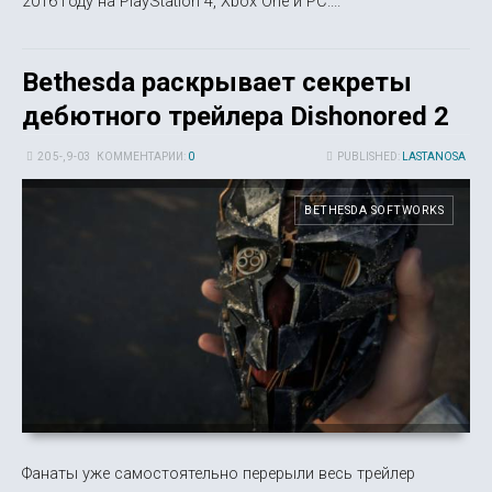
2016 году на PlayStation 4, Xbox One и PC....
Bethesda раскрывает секреты
дебютного трейлера Dishonored 2
20 5-, 9-03
КОММЕНТАРИИ:
0
PUBLISHED:
LASTANOSA
BETHESDA SOFTWORKS
Фанаты уже самостоятельно перерыли весь трейлер