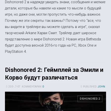
Dishonored 2 в надежде увидеть знаки, сообщения и мелкие
детали, которые бы навели на какие то мысли о будущей
игре, но даже они, могли пропустить что-нибудь важное.
Почему же эти секреты так важны? Потому что “все, что
вы видите в трейлере вы можете сделать в игре”, сказал
творческий Arkane Харви Смит. Трейлер дает широкое
представление о мире Dishonored 2. Новая игра Bethesda
будет доступна весной 2016-го года на PC, Xbox One и
PlayStation 4.
Dishonored 2: Геймплей за Эмили и
Корво будут различаться
20 5-, 7-07
КОММЕНТАРИИ:
0
PUBLISHED:
JOHN
DISHONORED 2