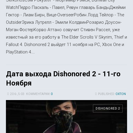
WatchПедро Паскаль - Павел, Ревун главарь БандыДжейми
Гектор - Лиам Бирн, Вице-OverseerРобин Лорд Тейлор - The
OutsiderЭрика Лутрелл - Эмили КолдвинРозарио Доусон-
Мэган ФостерКорво Аттано озвучит Стивен Рассел, уже
известный за его работу в The Elder Scrolls V Skyrim, Thief и
Fallout 4. Dishonored 2 выйдет 11 ноября на PC, Xbox One и
PlayStation 4....
Дата выхода Dishonored 2 - 11-го
Ноября
20 6-, 5-03
КОММЕНТАРИИ:
0
PUBLISHED:
OXTON
DISHONORED 2