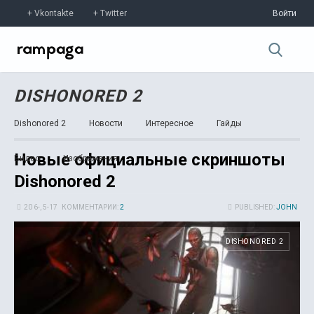
Vkontakte
Twitter
Войти
DISHONORED 2
Dishonored 2
Новости
Интересное
Гайды
Новые официальные скриншоты
Видео
Изображения
Dishonored 2
20 6-, 5-17
КОММЕНТАРИИ:
2
PUBLISHED:
JOHN
DISHONORED 2