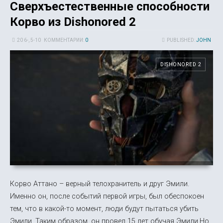
Сверхъестественные способности
Корво из Dishonored 2
20 6-, 5-10
КОММЕНТАРИИ:
0
PUBLISHED:
JOHN
DISHONORED 2
Корво Аттано – верный телохранитель и друг Эмили.
Именно он, после событий первой игры, был обеспокоен
тем, что в какой-то момент, люди будут пытаться убить
Эмили. Таким образом, он провел 15 лет обучая Эмили.Но