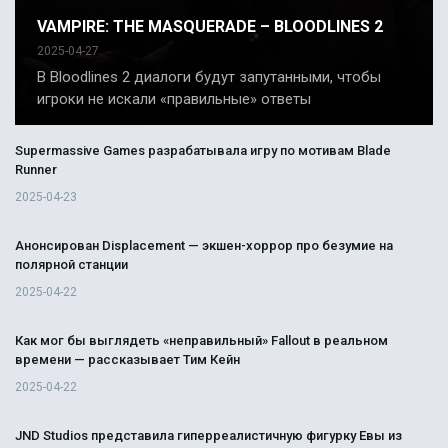
VAMPIRE: THE MASQUERADE – BLOODLINES 2
2025-04-27
В Bloodlines 2 диалоги будут запутанными, чтобы
игроки не искали «правильные» ответы
Supermassive Games разрабатывала игру по мотивам Blade
Runner
2025-04-23
Анонсирован Displacement — экшен-хоррор про безумие на
полярной станции
2025-04-22
Как мог бы выглядеть «неправильный» Fallout в реальном
времени — рассказывает Тим Кейн
2025-04-22
JND Studios представила гиперреалистичную фигурку Евы из