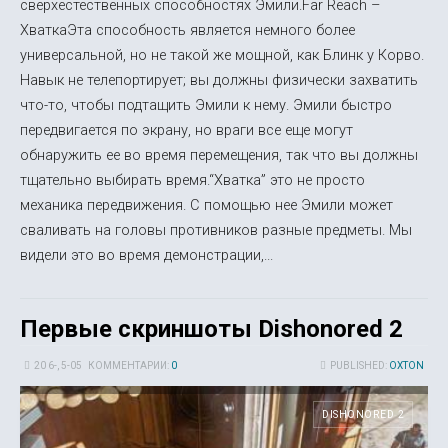
сверхестественных способностях Эмили.Far Reach –
ХваткаЭта способность является немного более
универсальной, но не такой же мощной, как Блинк у Корво.
Навык не телепортирует; вы должны физически захватить
что-то, чтобы подтащить Эмили к нему. Эмили быстро
передвигается по экрану, но враги все еще могут
обнаружить ее во время перемещения, так что вы должны
тщательно выбирать время.“Хватка” это не просто
механика передвижения. С помощью нее Эмили может
сваливать на головы противников разные предметы. Мы
видели это во время демонстрации,...
Первые скриншоты Dishonored 2
20 6-, 5-05
КОММЕНТАРИИ:
0
PUBLISHED:
OXTON
DISHONORED 2