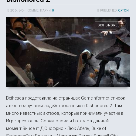
20 6-, 5-04
КОММЕНТАРИИ:
0
PUBLISHED:
OXTON
DISHONORED 2
Bethesda представила на страницах GameInformer список
атеров-озвучания задействованных в Dishonored 2. Там
много известных актеров, которые принимали участие в
Игре престолов, Сорвиголова и Готэм.На данный
момент:Винсент Д'Онофрио - Люк Абель, Duke of
SerkonosСэм Рокуэлл - Мортимер Рэмси, Dunwall City