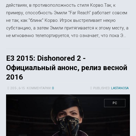
действиях, в противоположность стиля Корво.Так, к
примеру, способность Эмили "Far Reach" работает совсем
не так, как "блинк" Корво. Игрок выстреливает некую
субстанцию, а затем Эмили притягивается к этому месту, а
не мгновенно телепортируется, что означает, что пока Э...
E3 2015: Dishonored 2 -
Официальный анонс, релиз весной
2016
20 5-, 6-15
КОММЕНТАРИИ:
0
PUBLISHED:
LASTANOSA
PC