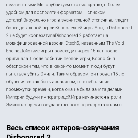
неизвестными.Мы опубликуем статью кратко, в более
удобном для восприятии форматом – списком
деталей:Визуально игра в значительной степени выглядит
более детальной версией последней игры.Увы, в Dishonored
2 не будет кооперативаDishonored 2 работает на
модифицированной версии iDtech5, названным The Void
Engine.Действие игры происходит через 15 лет после
оригинала. После событий первой игры, Корво был
обеспокоен тем, что в какой-то момент, люди будут
пытаться убить Эмили. Таким образом, он провел 15 лет
обучения ее как быть ассасином, в те небольшие
промежутки времени, когда она не была занята делами
Империи будучи императрицей.Игра начинается в роли
Эмили во время государственного переворота и вам п...
Весь список актеров-озвучания
Dishonored 2