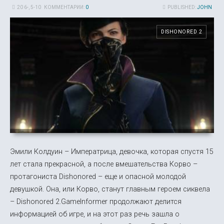
20 6-, 5-10
КОММЕНТАРИИ:
0
PUBLISHED:
JOHN
DISHONORED 2
Эмили Колдуин – Императрица, девочка, которая спустя 15
лет стала прекрасной, а после вмешательства Корво –
протагониста Dishonored – еще и опасной молодой
девушкой. Она, или Корво, станут главным героем сиквела
– Dishonored 2.GameInformer продолжают делится
информацией об игре, и на этот раз речь зашла о