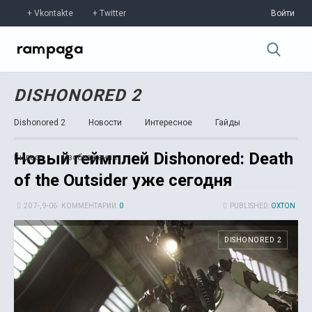
Vkontakte
Twitter
Войти
DISHONORED 2
Dishonored 2
Новости
Интересное
Гайды
Новый геймплей Dishonored: Death
Видео
Изображения
of the Outsider уже сегодня
20 7-, 9-06
КОММЕНТАРИИ:
0
PUBLISHED:
OXTON
DISHONORED 2