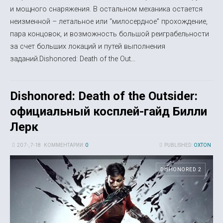
и мощного снаряжения. В остальном механика остается
неизменной – летальное или “милосердное” прохождение,
пара концовок, и возможность большой реиграбельности
за счет больших локаций и путей выполнения
заданий.Dishonored: Death of the Out...
Dishonored: Death of the Outsider:
официальный косплей-гайд Билли
Лерк
20 7-, 7-18
КОММЕНТАРИИ:
0
PUBLISHED:
OXTON
DISHONORED 2