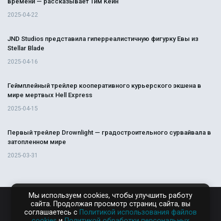
времени — рассказывает Тим Кейн
2025-04-22
JND Studios представила гиперреалистичную фигурку Евы из
Stellar Blade
2025-04-16
Геймплейный трейлер кооперативного курьерского экшена в
мире мертвых Hell Express
2025-04-15
Первый трейлер Drownlight — градостроительного сурвайвала в
затопленном мире
2025-03-31
Мы используем cookies, чтобы улучшить работу
сайта. Продолжая просмотр страниц сайта, вы
RAMPAGA.RU
соглашаетесь с
Политикой использования файлов
cookies
и
Политикой обработки персональных