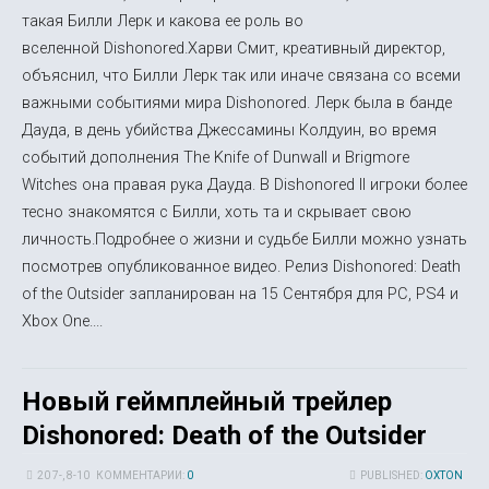
такая Билли Лерк и какова ее роль во
вселенной Dishonored.Харви Смит, креативный директор,
объяснил, что Билли Лерк так или иначе связана со всеми
важными событиями мира Dishonored. Лерк была в банде
Дауда, в день убийства Джессамины Колдуин, во время
событий дополнения The Knife of Dunwall и Brigmore
Witches она правая рука Дауда. В Dishonored II игроки более
тесно знакомятся с Билли, хоть та и скрывает свою
личность.Подробнее о жизни и судьбе Билли можно узнать
посмотрев опубликованное видео. Релиз Dishonored: Death
of the Outsider запланирован на 15 Сентября для PC, PS4 и
Xbox One....
Новый геймплейный трейлер
Dishonored: Death of the Outsider
20 7-, 8-10
КОММЕНТАРИИ:
0
PUBLISHED:
OXTON