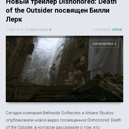
Новый трейлер Dishonored: Death
of the Outsider посвящен Билли
Лерк
20 7-, 8-17
КОММЕНТАРИИ:
0
PUBLISHED:
OXTON
DISHONORED 2
Сегодня компания Bethesda Softworks и Arkane Studios
опубликовали новое видео посвященное Dishonored: Death
of the Outsider, в котором рассказали о том, кто