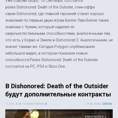
Уже совсем скоро, 15 Сентября, состоится
релиз Dishonored: Death of the Outsider, спин-оффа
серии Dishonored, где главной героиней станет хорошо
знакомая по первым двум играм Билли Лерк.Билли также
знакома с Чужим, который наделил ее
сверхъестественными способностями, аналогичными тем,
что есть у Корво и Эмили в Dishonored 2. Аналогичными, не
значит такими же. Сегодня Polygon опубликовали
небольшое видео, в котором показали новые
способности.Релиз Dishonored: Death of the Outsider
состоится на PC, PS4 и Xbox One....
В Dishonored: Death of the Outsider
будут дополнительные контракты
20 7-, 8-28
КОММЕНТАРИИ:
0
PUBLISHED:
OXTON
DISHONORED 2