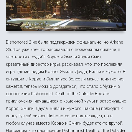
Dishonored 2 не была подтвержден официально, но Arkane
Studios уже кое-что рассказали о возможном сиквеле, в
частности о судьбе Корво и Эмили.Харви Смит,
креавтиный директор игры, рассказал, что это последняя
игра, где мы видим Корво, Эмили, Дауда, Билли и Чужого. В
ситуации с Корво и Эмили все более ли менее понятно, но,
кажется, теперь можно догадаться, что стало с Чужим в
дополнении Dishonored: Death of the Outsider.Все эти
приключения, начавшиеся с крысиной чумы и затронувшие
Корво, Эмили, Дауда, Билли и Чужого, наконец подходят к
концуПускай сиквел Dishonored не подтвержден, но в
любом случае вместо Корво и Эмили будет кто-то другой.
Напомним, что расширение Dishonored: Death of the Outsider