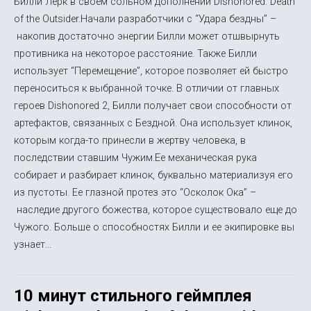
Билли Лерк в своем сольном дополнении Dishonored: Death
of the Outsider.Начали разработчики с “Удара бездны” –
накопив достаточно энергии Билли может отшвырнуть
противника на некоторое расстояние. Также Билли
использует “Перемещение”, которое позволяет ей быстро
переноситься к выбранной точке. В отличии от главных
героев Dishonored 2, Билли получает свои способности от
артефактов, связанных с Бездной. Она использует клинок,
которым когда-то принесли в жертву человека, в
последствии ставшим Чужим.Ее механическая рука
собирает и разбирает клинок, буквально материализуя его
из пустоты. Ее глазной протез это “Осколок Ока” –
наследие другого божества, которое существовало еще до
Чужого. Больше о способностях Билли и ее экипировке вы
узнает...
10 минут стильного геймплея