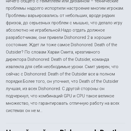
ничего общего с геймплеем или дизайном – технические
проблемы надолго испортили настроение многим игрокам.
Проблемы варьировались от небольших, вроде редких
фризов, до серьезных проблем с мышью, что делало игру
абсолютно не играбельной.Надо отдать должное
разработчикам, они привели Dishonored 2 в хорошее
состояние. Ждет ли тоже самое Dishonored: Death of the
Outsider? По словам Харви Смита, креативного
директора Dishonored: Death of the Outsider, команда
извлекла для себя необходимые уроки. Смит уверен, что
сейчас с Dishonored: Death of the Outsider все в полном
порядке.Более того, он уточнил, что Death of the Outsider
лучшая, из всех Dishonored. С другой стороны он
подчеркнул, что комбинаций GPU и CPU такое великое
множество, что гарантировать отличную работу на всех
системах он не м...