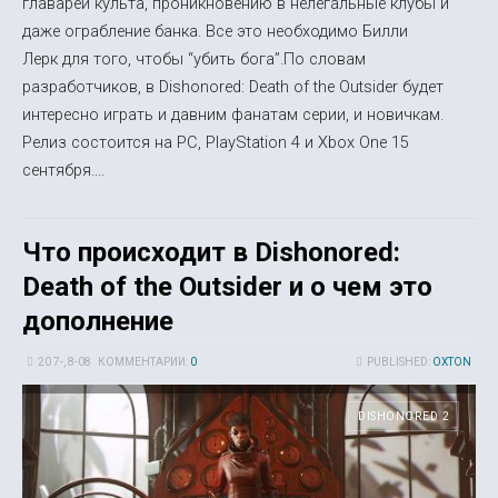
главарей культа, проникновению в нелегальные клубы и
даже ограбление банка. Все это необходимо Билли
Лерк для того, чтобы “убить бога”.По словам
разработчиков, в Dishonored: Death of the Outsider будет
интересно играть и давним фанатам серии, и новичкам.
Релиз состоится на PC, PlayStation 4 и Xbox One 15
сентября....
Что происходит в Dishonored:
Death of the Outsider и о чем это
дополнение
20 7-, 8-08
КОММЕНТАРИИ:
0
PUBLISHED:
OXTON
DISHONORED 2