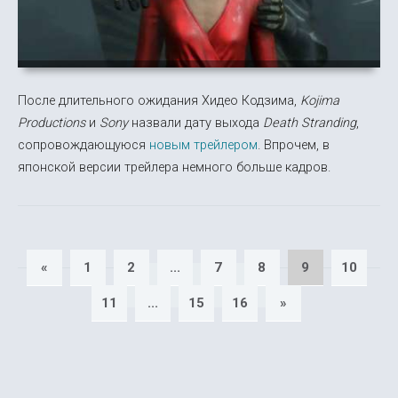
После длительного ожидания Хидео Кодзима,
Kojima
Productions
и
Sony
назвали дату выхода
Death Stranding
,
сопровождающуюся
новым трейлером
. Впрочем, в
японской версии трейлера немного больше кадров.
«
1
2
...
7
8
9
10
11
...
15
16
»