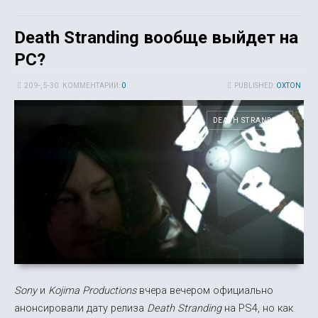
Death Stranding вообще выйдет на
PC?
20 9-, 5-30
КОММЕНТАРИИ:
0
PUBLISHED:
OXTON
DEATH STRANDING
Sony
и
Kojima Productions
вчера вечером официально
анонсировали дату релиза
Death Stranding
на PS4, но как