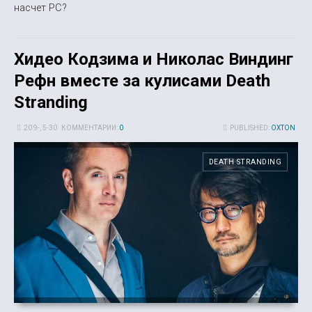
насчет PC?
Хидео Кодзима и Николас Виндинг
Рефн вместе за кулисами Death
Stranding
20 9-, 5-30
КОММЕНТАРИИ:
0
PUBLISHED:
OXTON
DEATH STRANDING