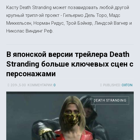
Касту Death Stranding может позавидовать любой другой
крупный трипл-эй проект - Гильермо Дель Торо, Мадс
Миккельсен, Норман Ридус, Трой Бэйкер, Линдсэй Вагнер и
Николас Виндинг Реф.
В японской версии трейлера Death
Stranding больше ключевых сцен с
персонажами
20 9-, 5-30
КОММЕНТАРИИ:
0
PUBLISHED:
OXTON
DEATH STRANDING