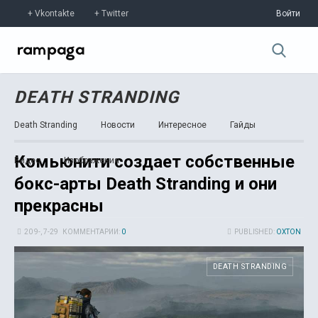
Vkontakte
Twitter
Войти
DEATH STRANDING
Death Stranding
Новости
Интересное
Гайды
Комьюнити создает собственные
Видео
Изображения
бокс-арты Death Stranding и они
прекрасны
20 9-, 7-29
КОММЕНТАРИИ:
0
PUBLISHED:
OXTON
DEATH STRANDING