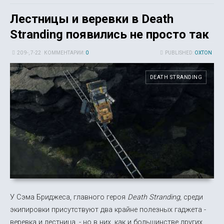
Лестницы и веревки в Death
Stranding появились не просто так
20 9-, 7-22
КОММЕНТАРИИ:
0
PUBLISHED:
OXTON
DEATH STRANDING
У Сэма Бриджеса, главного героя
Death Stranding
, среди
экипировки присутствуют два крайне полезных гаджета -
веревка и лестница, - но в них, как и большинстве других