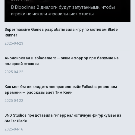
В Bloodlines 2 диалоги будут запутанными, чтобы
игроки не искали «правильные» ответы
Supermassive Games разрабатывала игру по мотивам Blade
Runner
2025-04-23
Анонсирован Displacement — экшен-хоррор про безумие на
полярной станции
2025-04-22
Как мог бы выглядеть «неправильный» Fallout в реальном
времени — рассказывает Тим Кейн
2025-04-22
JND Studios представила гиперреалистичную фигурку Евы из
Stellar Blade
2025-04-16