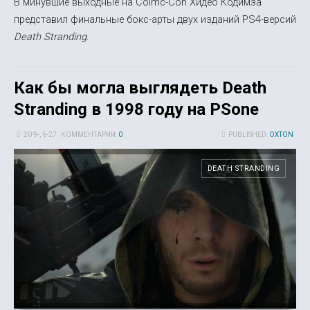
В минувшие выходные на Coimc-Con Хидео Кодимза
представил финальные бокс-арты двух изданий PS4-версий
Death Stranding
.
Как бы могла выглядеть Death
Stranding в 1998 году на PSone
20 9-, 6-27
КОММЕНТАРИИ:
0
PUBLISHED:
OXTON
DEATH STRANDING