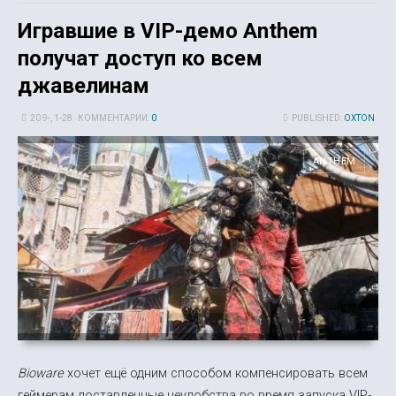
Игравшие в VIP-демо Anthem
получат доступ ко всем
джавелинам
20 9-, 1-28
КОММЕНТАРИИ:
0
PUBLISHED:
OXTON
ANTHEM
Bioware
хочет ещё одним способом компенсировать всем
геймерам доставленные неудобства во время запуска VIP-