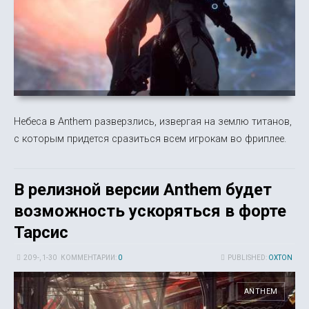
Небеса в Anthem разверзлись, извергая на землю титанов,
с которым придется сразиться всем игрокам во фриплее.
В релизной версии Anthem будет
возможность ускоряться в форте
Тарсис
20 9-, 1-30
КОММЕНТАРИИ:
0
PUBLISHED:
OXTON
ANTHEM