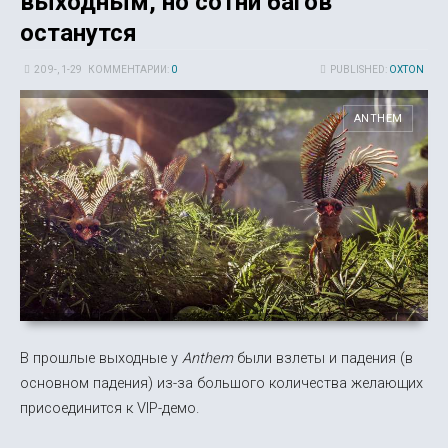
выходным, но сотни багов
останутся
20 9-, 1-29
КОММЕНТАРИИ:
0
PUBLISHED:
OXTON
ANTHEM
В прошлые выходные у
Anthem
были взлеты и падения (в
основном падения) из-за большого количества желающих
присоединится к VIP-демо.