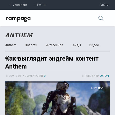
Vkontakte
Twitter
Войти
ANTHEM
Anthem
Новости
Интересное
Гайды
Видео
Как выглядит эндгейм контент
Изображения
Anthem
20 9-, 2-06
КОММЕНТАРИИ:
0
PUBLISHED:
OXTON
ANTHEM