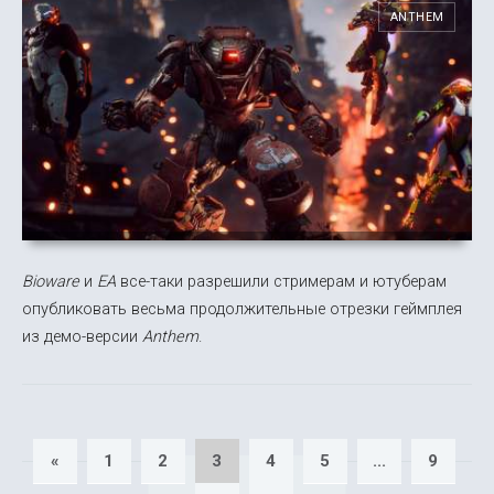
ANTHEM
Bioware
и
EA
все-таки разрешили стримерам и ютуберам
опубликовать весьма продолжительные отрезки геймплея
из демо-версии
Anthem
.
«
1
2
3
4
5
...
9