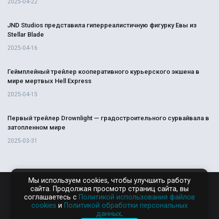
2025-04-22
JND Studios представила гиперреалистичную фигурку Евы из
Stellar Blade
2025-04-16
Геймплейный трейлер кооперативного курьерского экшена в
мире мертвых Hell Express
2025-04-15
Первый трейлер Drownlight — градостроительного сурвайвала в
затопленном мире
2025-03-31
Мы используем cookies, чтобы улучшить работу
сайта. Продолжая просмотр страниц сайта, вы
RAMPAGA.RU
соглашаетесь с
Политикой использования файлов
cookies
и
Политикой обработки персональных
данных
.