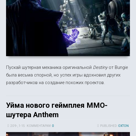
Пускай шутерная механика оригинальной
Destiny
от Bungie
была весьма спорной, но успех игры вдохновил других
разработчиков на создание похожих проектов.
Уйма нового геймплея MMO-
шутера Anthem
20 9-, 1-15
КОММЕНТАРИИ:
0
PUBLISHED:
OXTON