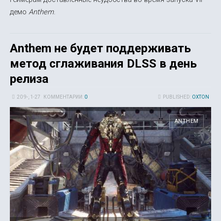
демо
Anthem
.
Anthem не будет поддерживать
метод сглаживания DLSS в день
релиза
20 9-, 1-27
КОММЕНТАРИИ:
0
PUBLISHED:
OXTON
ANTHEM