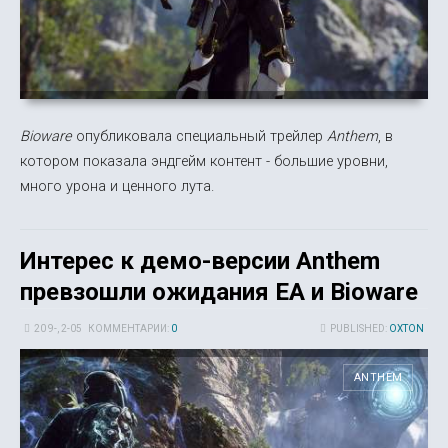
Bioware
опубликовала специальный трейлер
Anthem
, в
котором показала эндгейм контент - большие уровни,
много урона и ценного лута.
Интерес к демо-версии Anthem
превзошли ожидания EA и Bioware
20 9-, 2-05
КОММЕНТАРИИ:
0
PUBLISHED:
OXTON
ANTHEM