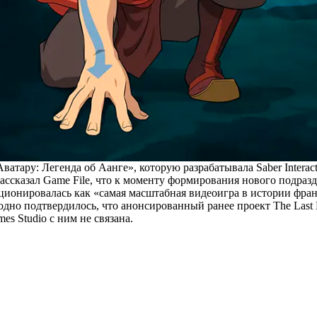
тару: Легенда об Аанге», которую разрабатывала Saber Interact
ассказал
Game File, что к моменту формирования нового подразде
иционировалась как «самая масштабная видеоигра в истории фра
одно подтвердилось, что анонсированный ранее проект The Last 
mes Studio с ним не связана.