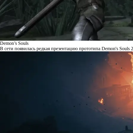
Demon’s Souls
В сети появилась редкая презентацию прототипа Demon's Souls 2