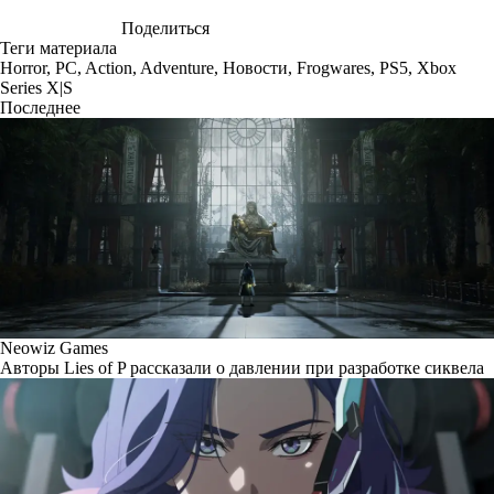
Поделиться
Теги материала
Horror
,
PC
,
Action
,
Adventure
,
Новости
,
Frogwares
,
PS5
,
Xbox
Series X|S
Последнее
Neowiz Games
Авторы Lies of P рассказали о давлении при разработке сиквела