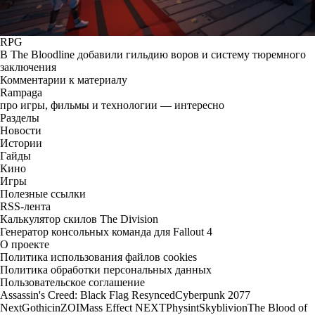
RPG
В The Bloodline добавили гильдию воров и систему тюремного
заключения
Комментарии к материалу
Rampaga
про игры, фильмы и технологии — интересно
Разделы
Новости
Истории
Гайды
Кино
Игры
Полезные ссылки
RSS-лента
Калькулятор скилов The Division
Генератор консольных команда для Fallout 4
О проекте
Политика использования файлов cookies
Политика обработки персональных данных
Пользовательское соглашение
Assassin's Creed: Black Flag Resynced
Cyberpunk 2077
Next
Gothic
inZOI
Mass Effect NEXT
Physint
Skyblivion
The Blood of