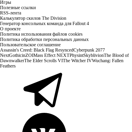
Игры
Полезные ссылки
RSS-лента
Калькулятор скилов The Division
Генератор консольных команда для Fallout 4
О проекте
Политика использования файлов cookies
Политика обработки персональных данных
Пользовательское соглашение
Assassin's Creed: Black Flag Resynced
Cyberpunk 2077
Next
Gothic
inZOI
Mass Effect NEXT
Physint
Skyblivion
The Blood of
Dawnwalker
The Elder Scrolls VI
The Witcher IV
Wuchang: Fallen
Feathers