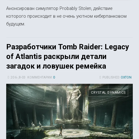
Анонсирован симулятор Probably Stolen, действие
которого происходит в не очень уютном киберпанковом
будущем.
Разработчики Tomb Raider: Legacy
of Atlantis раскрыли детали
загадок и ловушек ремейка
20 6-, 8-03
КОММЕНТАРИИ:
0
PUBLISHED:
OXTON
CRYSTAL DYNAMICS