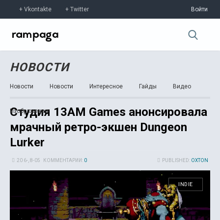
Vkontakte
Twitter
Войти
НОВОСТИ
Новости
Новости
Интересное
Гайды
Видео
Студия 13AM Games анонсировала
Изображения
мрачный ретро-экшен Dungeon
Lurker
20 6-, 8-05
КОММЕНТАРИИ:
0
PUBLISHED:
OXTON
INDIE