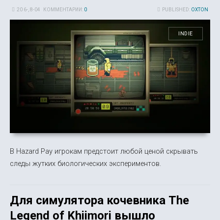
20 6-, 8-04
КОММЕНТАРИИ:
0
PUBLISHED:
OXTON
INDIE
В Hazard Pay игрокам предстоит любой ценой скрывать
следы жутких биологических экспериментов.
Для симулятора кочевника The
Legend of Khiimori вышло