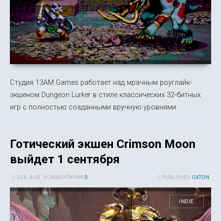
Студия 13AM Games работает над мрачным роуглайк-
экшеном Dungeon Lurker в стиле классических 32-битных
игр с полностью созданными вручную уровнями.
Готический экшен Crimson Moon
выйдет 1 сентября
20 6-, 8-05
КОММЕНТАРИИ:
0
PUBLISHED:
OXTON
INDIE