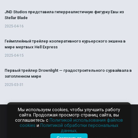
JND Studios представила гиперреалистичную фигурку Евы из
Stellar Blade
2025-04-16
Геймплейный трейлер кооперативного курьерского экшена в
мире мертвых Hell Express
2025-04-15
Первый трейлер Drownlight — градостроительного сурвайвала в
затопленном мире
2025-03-31
Мы используем cookies, чтобы улучшить работу
сайта. Продолжая просмотр страниц сайта, вы
RAMPAGA.RU
соглашаетесь с
Политикой использования файлов
cookies
и
Политикой обработки персональных
данных
.