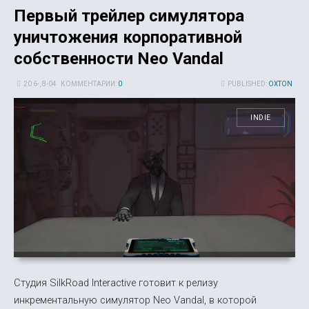
Первый трейлер симулятора
уничтожения корпоративной
собственности Neo Vandal
20 6-, 8-04
КОММЕНТАРИИ:
0
PUBLISHED:
OXTON
INDIE
Студия SilkRoad Interactive готовит к релизу
инкрементальную симулятор Neo Vandal, в которой