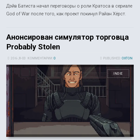
Дэйв Батиста начал переговоры о роли Кратоса в сериале
God of War после того, как проект покинул Райан Хёрст.
Анонсирован симулятор торговца
Probably Stolen
20 6-, 8-03
КОММЕНТАРИИ:
0
PUBLISHED:
OXTON
INDIE