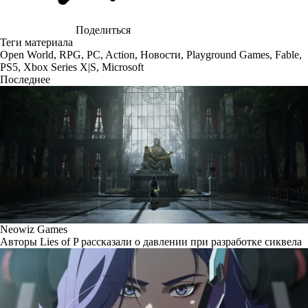
Поделиться
Теги материала
Open World
,
RPG
,
PC
,
Action
,
Новости
,
Playground Games
,
Fable
,
PS5
,
Xbox Series X|S
,
Microsoft
Последнее
Neowiz Games
Авторы Lies of P рассказали о давлении при разработке сиквела