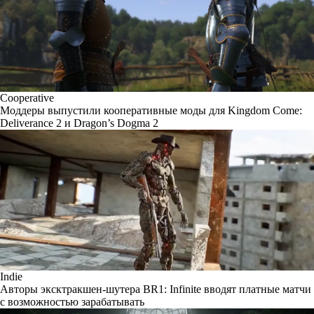
Cooperative
Моддеры выпустили кооперативные моды для Kingdom Come:
Deliverance 2 и Dragon’s Dogma 2
Indie
Авторы эксктракшен-шутера BR1: Infinite вводят платные матчи
с возможностью зарабатывать