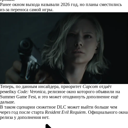
Ранее окном выхода называли 2026 год, но планы сместились
из-за переноса самой игры.
Теперь, по данным инсайдера, приоритет
Capcom
отдаёт
ремейку
Code: Veronica
, релизное окно которого объявили на
Summer Game Fest, и это может отодвинуть дополнение ещё
дальше.
В таком сценарии сюжетное DLC может выйти больше чем
через год после старта
Resident Evil Requiem
. Официального окна
релиза у дополнения нет.