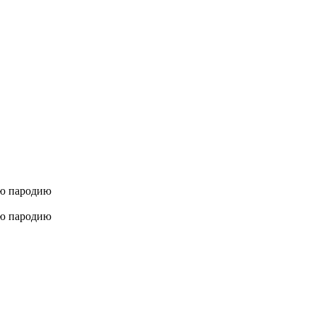
ую пародию
ую пародию