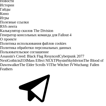
Новости
Истории
Гайды
Кино
Игры
Полезные ссылки
RSS-лента
Калькулятор скилов The Division
Генератор консольных команда для Fallout 4
О проекте
Политика использования файлов cookies
Политика обработки персональных данных
Пользовательское соглашение
Assassin's Creed: Black Flag Resynced
Cyberpunk 2077
Next
Gothic
inZOI
Mass Effect NEXT
Physint
Skyblivion
The Blood of
Dawnwalker
The Elder Scrolls VI
The Witcher IV
Wuchang: Fallen
Feathers