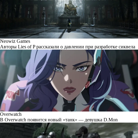
Neowiz Games
Авторы Lies of P рассказали о давлении при разработке сиквела
Overwatch
В Overwatch появится новый «танк» — девушка D.Mon