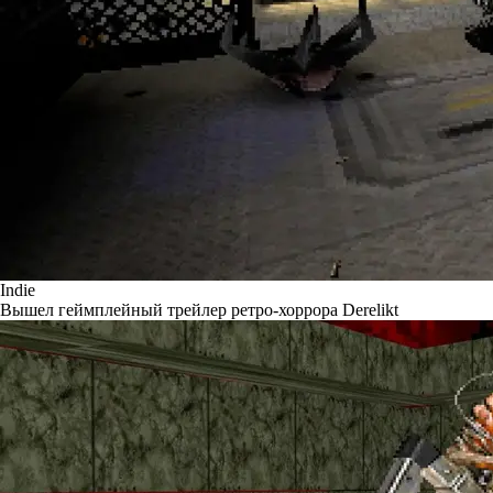
Indie
Вышел геймплейный трейлер ретро-хоррора Derelikt