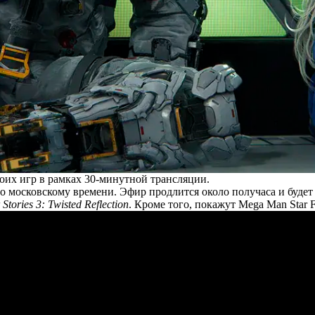
их игр в рамках 30-минутной трансляции.
 по московскому времени. Эфир продлится около получаса и буде
Stories 3: Twisted Reflection
. Кроме того, покажут Mega Man Star F