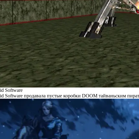
id Software
id Software продавала пустые коробки DOOM тайваньским пира